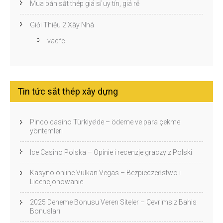
Mua bán sắt thép giá sỉ uy tín, giá rẻ
Giới Thiệu 2 Xây Nhà
vacfc
Tin tức sắt thép xây dựng
Pinco casino Türkiye’de – ödeme ve para çekme
yöntemleri
Ice Casino Polska – Opinie i recenzje graczy z Polski
Kasyno online Vulkan Vegas – Bezpieczeństwo i
Licencjonowanie
2025 Deneme Bonusu Veren Siteler – Çevrimsiz Bahis
Bonusları