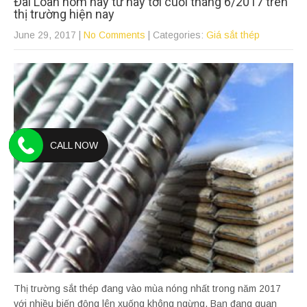
Đài Loan hôm nay từ nay tới cuối tháng 6/2017 trên
thị trường hiện nay
June 29, 2017
|
No Comments
| Categories:
Giá sắt thép
CALL NOW
Thị trường sắt thép đang vào mùa nóng nhất trong năm 2017
với nhiều biến động lên xuống không ngừng. Bạn đang quan