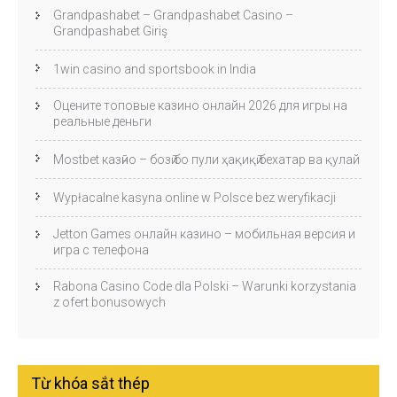
Grandpashabet – Grandpashabet Casino –
Grandpashabet Giriş
1win casino and sportsbook in India
Оцените топовые казино онлайн 2026 для игры на
реальные деньги
Mostbet казӣно – бозӣ бо пули ҳақиқӣ бехатар ва қулай
Wypłacalne kasyna online w Polsce bez weryfikacji
Jetton Games онлайн казино – мобильная версия и
игра с телефона
Rabona Casino Code dla Polski – Warunki korzystania
z ofert bonusowych
Từ khóa sắt thép