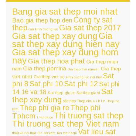
Bang gia sat thep moi nhat
Cong ty sat
Bao gia thep hop den
thep
Gia sat thep 2017
cửa kính cường lực
Gia
Gia sat thep xay dung
sat thep xay dung hien nay
Gia sat thep xay dung hom
nay
Gia thep hoa phat
Gia thep mien
Gia thep pomina
nam
Gia thep
Gia thep thai nguyen
Sat
viet nhat
Gia thep viet uc
kính cường lực
nội thất
Sat phi 12
phi 8
Sat phi 10
Sat phi
Sat
14 16 va 18
Sat thep gia re
Sat thep gia si
thep xay dung
sắt thép
Thep chu u i h l v
Thep ma
Thep phi
Thep phi gia re
kem
Thi truong sat thep
Tphcm
Thep xa go
Thi truong sat thep Viet nam
Vat lieu sat
thiết kế nội thất
Ton ma kem
Ton ma nhom