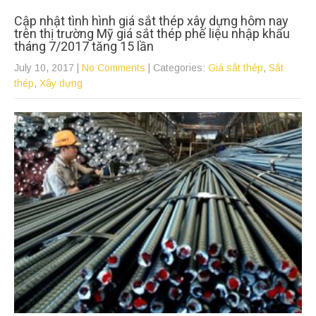
Cập nhật tình hình giá sắt thép xây dựng hôm nay
trên thị trường Mỹ giá sắt thép phế liệu nhập khẩu
tháng 7/2017 tăng 15 lần
July 10, 2017
|
No Comments
| Categories:
Giá sắt thép
,
Sắt
thép
,
Xây dựng