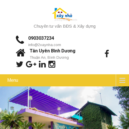
Chuyên tư vấn BĐS & Xây dựng
0903037234
info@2xaynha.com
Tân Uyên Bình Dương
Thuận An, Bình Dương
Menu