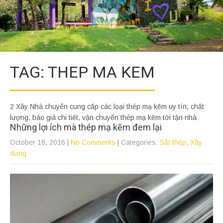
TAG: THEP MA KEM
2 Xây Nhà chuyên cung cấp các loại thép mạ kẽm uy tín, chất
lượng, báo giá chi tiết, vận chuyển thép mạ kẽm tới tận nhà
Những lợi ích mà thép mạ kẽm đem lại
October 18, 2016
|
No Comments
| Categories:
Sắt thép
,
Xây
dựng