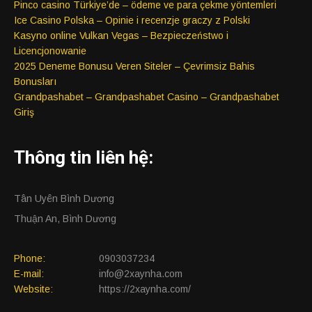
Pinco casino Türkiye’de – ödeme ve para çekme yöntemleri
Ice Casino Polska – Opinie i recenzje graczy z Polski
Kasyno online Vulkan Vegas – Bezpieczeństwo i
Licencjonowanie
2025 Deneme Bonusu Veren Siteler – Çevrimsiz Bahis
Bonusları
Grandpashabet – Grandpashabet Casino – Grandpashabet
Giriş
Thông tin liên hệ:
Tân Uyên Bình Dương
Thuận An, Bình Dương
Phone:
0903037234
E-mail:
info@2xaynha.com
Website:
https://2xaynha.com/