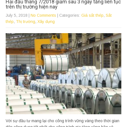
Hải đầu tháng 7/2018 giảm sau 3 ngày tăng liên tục
trên thị trường hiện nay
July 5, 2018
|
No Comments
| Categories:
Giá sắt thép
,
Sắt
thép
,
Thị trường
,
Xây dựng
Với sự đầu tư mang lại cho công trình vững vàng theo thời gian
đến công dụng tốt nhất cho công trình gia tăng vững bền và