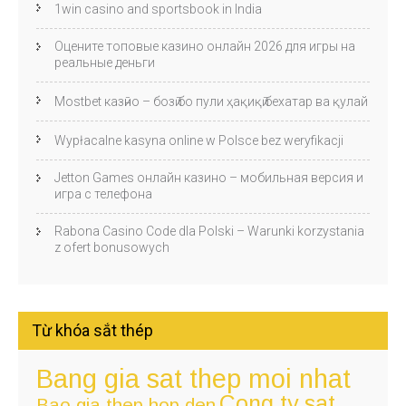
1win casino and sportsbook in India
Оцените топовые казино онлайн 2026 для игры на
реальные деньги
Mostbet казӣно – бозӣ бо пули ҳақиқӣ бехатар ва қулай
Wypłacalne kasyna online w Polsce bez weryfikacji
Jetton Games онлайн казино – мобильная версия и
игра с телефона
Rabona Casino Code dla Polski – Warunki korzystania
z ofert bonusowych
Từ khóa sắt thép
Bang gia sat thep moi nhat
Cong ty sat
Bao gia thep hop den