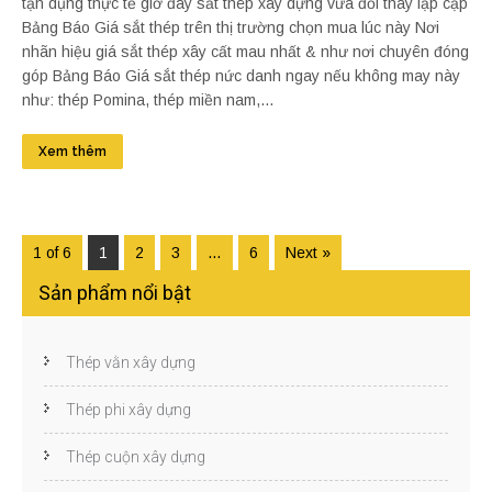
tận dụng thực tế giờ đây sắt thép xây dựng vừa đổi thay lập cập
Bảng Báo Giá sắt thép trên thị trường chọn mua lúc này Nơi
nhãn hiệu giá sắt thép xây cất mau nhất & như nơi chuyên đóng
góp Bảng Báo Giá sắt thép nức danh ngay nếu không may này
như: thép Pomina, thép miền nam,...
Xem thêm
1 of 6
1
2
3
…
6
Next »
Sản phẩm nổi bật
Thép vằn xây dựng
Thép phi xây dựng
Thép cuộn xây dựng