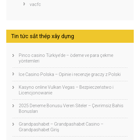
vacfc
Tin tức sắt thép xây dựng
Pinco casino Türkiye’de – ödeme ve para çekme
yöntemleri
Ice Casino Polska – Opinie i recenzje graczy z Polski
Kasyno online Vulkan Vegas – Bezpieczeństwo i
Licencjonowanie
2025 Deneme Bonusu Veren Siteler – Çevrimsiz Bahis
Bonusları
Grandpashabet – Grandpashabet Casino –
Grandpashabet Giriş