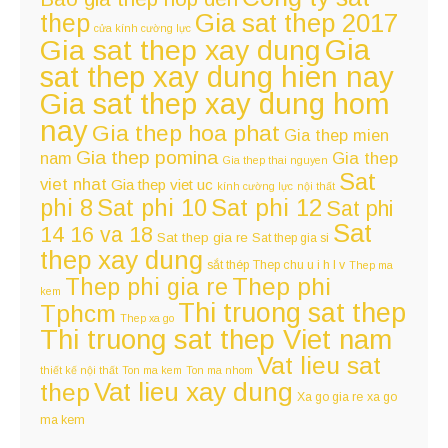
thep
Gia sat thep 2017
cửa kính cường lực
Gia
Gia sat thep xay dung
sat thep xay dung hien nay
Gia sat thep xay dung hom
nay
Gia thep hoa phat
Gia thep mien
Gia thep pomina
nam
Gia thep
Gia thep thai nguyen
Sat
viet nhat
Gia thep viet uc
kính cường lực
nội thất
Sat phi 12
phi 8
Sat phi 10
Sat phi
Sat
14 16 va 18
Sat thep gia re
Sat thep gia si
thep xay dung
sắt thép
Thep chu u i h l v
Thep ma
Thep phi
Thep phi gia re
kem
Thi truong sat thep
Tphcm
Thep xa go
Thi truong sat thep Viet nam
Vat lieu sat
thiết kế nội thất
Ton ma kem
Ton ma nhom
Vat lieu xay dung
thep
Xa go gia re
xa go
ma kem