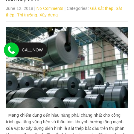
June 12, 2018
|
No Comments
| Categories:
Giá sắt thép
,
Sắt
thép
,
Thị trường
,
Xây dựng
CALL NOW
Mang chiếm dụng đến hiệu năng phải chăng nhất cho công
trình gia tăng vững bền và thâu tóm khuynh hướng tăng mạnh
của vật tư xây dựng điển hình là sắt thép bắt đầu trên thị phần