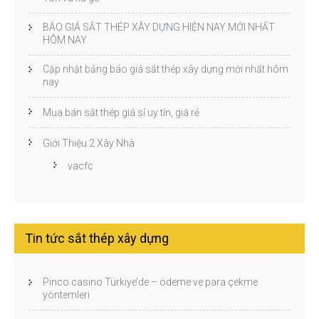
BÁO GIÁ SẮT THÉP XÂY DỰNG HIỆN NAY MỚI NHẤT
HÔM NAY
Cập nhật bảng báo giá sắt thép xây dựng mới nhất hôm
nay
Mua bán sắt thép giá sỉ uy tín, giá rẻ
Giới Thiệu 2 Xây Nhà
vacfc
Tin tức sắt thép xây dựng
Pinco casino Türkiye’de – ödeme ve para çekme
yöntemleri