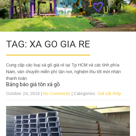
TAG: XA GO GIA RE
Cung cấp các loại xà gồ giá rẻ tại Tp HCM và các tỉnh phía
Nam, vận chuyển miễn phí tận nơi, nghiệm thu tốt mới nhận
thanh toán
Bảng báo giá tôn xà gồ
October 24, 2016
|
No Comments
| Categories:
Giá sắt thép