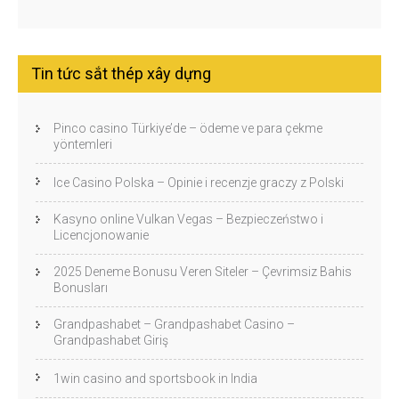
Tin tức sắt thép xây dựng
Pinco casino Türkiye’de – ödeme ve para çekme
yöntemleri
Ice Casino Polska – Opinie i recenzje graczy z Polski
Kasyno online Vulkan Vegas – Bezpieczeństwo i
Licencjonowanie
2025 Deneme Bonusu Veren Siteler – Çevrimsiz Bahis
Bonusları
Grandpashabet – Grandpashabet Casino –
Grandpashabet Giriş
1win casino and sportsbook in India