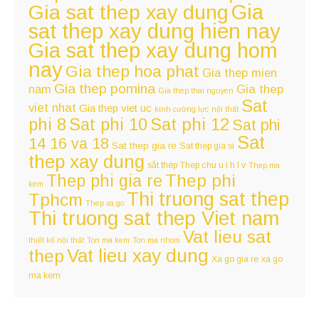
Gia
Gia sat thep xay dung
sat thep xay dung hien nay
Gia sat thep xay dung hom
nay
Gia thep hoa phat
Gia thep mien
Gia thep pomina
nam
Gia thep
Gia thep thai nguyen
Sat
viet nhat
Gia thep viet uc
kính cường lực
nội thất
Sat phi 12
phi 8
Sat phi 10
Sat phi
Sat
14 16 va 18
Sat thep gia re
Sat thep gia si
thep xay dung
sắt thép
Thep chu u i h l v
Thep ma
Thep phi
Thep phi gia re
kem
Thi truong sat thep
Tphcm
Thep xa go
Thi truong sat thep Viet nam
Vat lieu sat
thiết kế nội thất
Ton ma kem
Ton ma nhom
Vat lieu xay dung
thep
Xa go gia re
xa go
ma kem