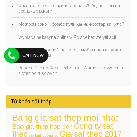
Оцените топовые казино онлайн 2026 для игры на
реальные деньги
Mostbet казӣно – бозӣ бо пули ҳақиқӣ бехатар ва қулай
Wypłacalne kasyna online w Polsce bez weryfikacji
Jetton Games онлайн казино – мобильная версия и
CALL NOW
игра с телефона
Rabona Casino Code dla Polski – Warunki korzystania
z ofert bonusowych
Từ khóa sắt thép
Bang gia sat thep moi nhat
Cong ty sat
Bao gia thep hop den
thep
Gia sat thep 2017
cửa kính cường lực