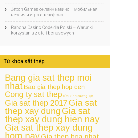
Jetton Games онлайн казино – мобильная
версия и игра с телефона
Rabona Casino Code dla Polski – Warunki
korzystania z ofert bonusowych
Từ khóa sắt thép
Bang gia sat thep moi
nhat
Bao gia thep hop den
Cong ty sat thep
cửa kính cường lực
Gia sat
Gia sat thep 2017
Gia sat
thep xay dung
thep xay dung hien nay
Gia sat thep xay dung
hom nay
Gia thep hoa phat