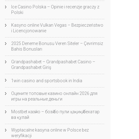
Ice Casino Polska – Opinie i recenzje graczy z
Polski
Kasyno online Vulkan Vegas – Bezpieczeństwo
i Licencjonowanie
2025 Deneme Bonusu Veren Siteler – Çevrimsiz
Bahis Bonusları
Grandpashabet – Grandpashabet Casino –
Grandpashabet Giriş
1win casino and sportsbook in India
Оцените топовые казино онлайн 2026 для
игры на реальные деньги
Mostbet казӣно – бозӣ бо пули ҳақиқӣ бехатар
ва қулай
Wypłacalne kasyna online w Polsce bez
weryfikacji