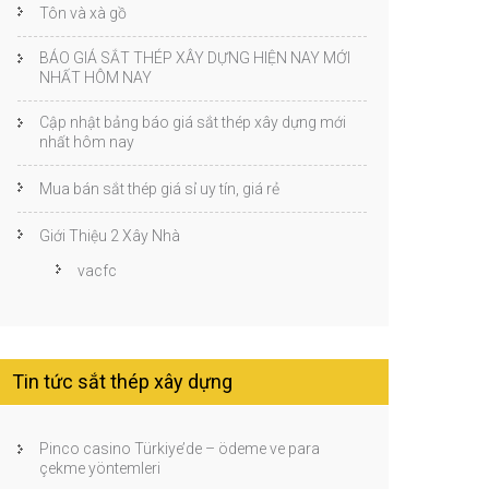
Tôn và xà gồ
BÁO GIÁ SẮT THÉP XÂY DỰNG HIỆN NAY MỚI
NHẤT HÔM NAY
Cập nhật bảng báo giá sắt thép xây dựng mới
nhất hôm nay
Mua bán sắt thép giá sỉ uy tín, giá rẻ
Giới Thiệu 2 Xây Nhà
vacfc
Tin tức sắt thép xây dựng
Pinco casino Türkiye’de – ödeme ve para
çekme yöntemleri