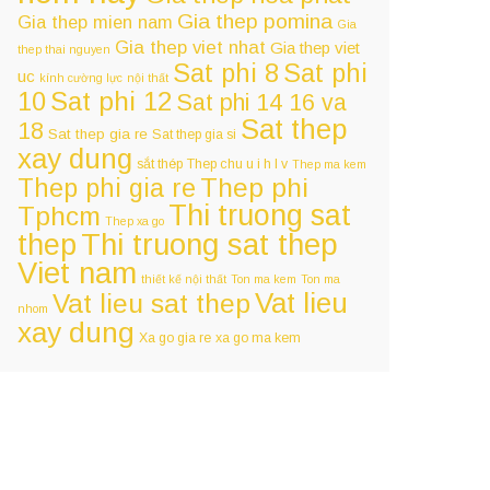
Gia thep pomina
Gia thep mien nam
Gia
Gia thep viet nhat
Gia thep viet
thep thai nguyen
Sat phi 8
Sat phi
uc
kính cường lực
nội thất
Sat phi 12
10
Sat phi 14 16 va
Sat thep
18
Sat thep gia re
Sat thep gia si
xay dung
sắt thép
Thep chu u i h l v
Thep ma kem
Thep phi
Thep phi gia re
Thi truong sat
Tphcm
Thep xa go
Thi truong sat thep
thep
Viet nam
thiết kế nội thất
Ton ma kem
Ton ma
Vat lieu
Vat lieu sat thep
nhom
xay dung
Xa go gia re
xa go ma kem