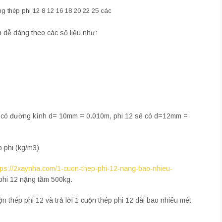
ng thép phi 12 8 12 16 18 20 22 25 các
h dễ dàng theo các số liệu như:
 sẽ có đường kính d= 10mm = 0.010m, phi 12 sẽ có d=12mm =
p phi (kg/m3)
tps://2xaynha.com/1-cuon-thep-phi-12-nang-bao-nhieu-
 phi 12 nặng tầm 500kg.
n thép phi 12 và trả lời 1 cuộn thép phi 12 dài bao nhiêu mét