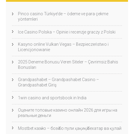
Pinco casino Türkiye’de – ödeme ve para çekme
yöntemleri
Ice Casino Polska – Opinie i recenzje graczy z Polski
Kasyno online Vulkan Vegas – Bezpieczeństwo i
Licencjonowanie
2025 Deneme Bonusu Veren Siteler – Çevrimsiz Bahis
Bonusları
Grandpashabet – Grandpashabet Casino –
Grandpashabet Giriş
1win casino and sportsbook in India
Оцените топовые казино онлайн 2026 для игры на
реальные деньги
Mostbet казӣно – бозӣ бо пули ҳақиқӣ бехатар ва қулай