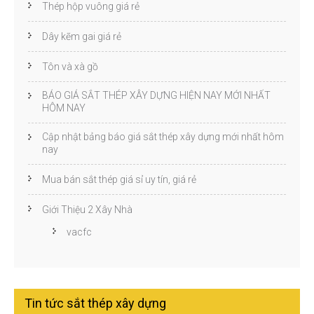
Thép hộp vuông giá rẻ
Dây kẽm gai giá rẻ
Tôn và xà gồ
BÁO GIÁ SẮT THÉP XÂY DỰNG HIỆN NAY MỚI NHẤT
HÔM NAY
Cập nhật bảng báo giá sắt thép xây dựng mới nhất hôm
nay
Mua bán sắt thép giá sỉ uy tín, giá rẻ
Giới Thiệu 2 Xây Nhà
vacfc
Tin tức sắt thép xây dựng