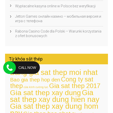
Wypłacalne kasyna online w Polsce bez weryfikacji
Jetton Games онлайн казино – мобильная версия и
игра с телефона
Rabona Casino Code dla Polski – Warunki korzystania
z ofert bonusowych
Từ khóa sắt thép
CALL NOW
Bang gia sat thep moi nhat
Cong ty sat
Bao gia thep hop den
thep
Gia sat thep 2017
cửa kính cường lực
Gia
Gia sat thep xay dung
sat thep xay dung hien nay
Gia sat thep xay dung hom
nay