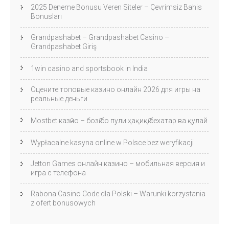
2025 Deneme Bonusu Veren Siteler – Çevrimsiz Bahis
Bonusları
Grandpashabet – Grandpashabet Casino –
Grandpashabet Giriş
1win casino and sportsbook in India
Оцените топовые казино онлайн 2026 для игры на
реальные деньги
Mostbet казӣно – бозӣ бо пули ҳақиқӣ бехатар ва қулай
Wypłacalne kasyna online w Polsce bez weryfikacji
Jetton Games онлайн казино – мобильная версия и
игра с телефона
Rabona Casino Code dla Polski – Warunki korzystania
z ofert bonusowych