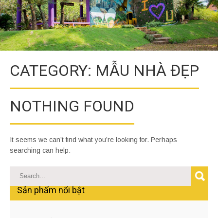
CATEGORY: MẪU NHÀ ĐẸP
NOTHING FOUND
It seems we can’t find what you’re looking for. Perhaps
searching can help.
Sản phẩm nổi bật