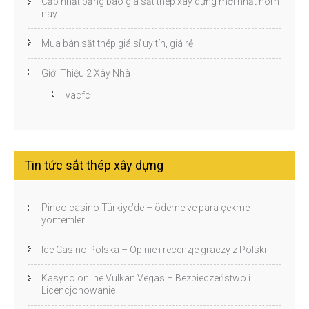
Cập nhật bảng báo giá sắt thép xây dựng mới nhất hôm
nay
Mua bán sắt thép giá sỉ uy tín, giá rẻ
Giới Thiệu 2 Xây Nhà
vacfc
Tin tức sắt thép xây dựng
Pinco casino Türkiye’de – ödeme ve para çekme
yöntemleri
Ice Casino Polska – Opinie i recenzje graczy z Polski
Kasyno online Vulkan Vegas – Bezpieczeństwo i
Licencjonowanie