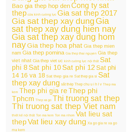
Cong ty sat
Bao gia thep hop den
thep
Gia sat thep 2017
cửa kính cường lực
Gia
Gia sat thep xay dung
sat thep xay dung hien nay
Gia sat thep xay dung hom
nay
Gia thep hoa phat
Gia thep mien
Gia thep pomina
nam
Gia thep
Gia thep thai nguyen
Sat
viet nhat
Gia thep viet uc
kính cường lực
nội thất
Sat phi 12
phi 8
Sat phi 10
Sat phi
Sat
14 16 va 18
Sat thep gia re
Sat thep gia si
thep xay dung
sắt thép
Thep chu u i h l v
Thep ma
Thep phi
Thep phi gia re
kem
Thi truong sat thep
Tphcm
Thep xa go
Thi truong sat thep Viet nam
Vat lieu sat
thiết kế nội thất
Ton ma kem
Ton ma nhom
Vat lieu xay dung
thep
Xa go gia re
xa go
ma kem