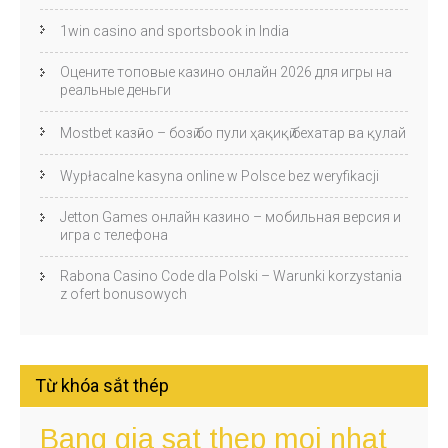
1win casino and sportsbook in India
Оцените топовые казино онлайн 2026 для игры на
реальные деньги
Mostbet казӣно – бозӣ бо пули ҳақиқӣ бехатар ва қулай
Wypłacalne kasyna online w Polsce bez weryfikacji
Jetton Games онлайн казино – мобильная версия и
игра с телефона
Rabona Casino Code dla Polski – Warunki korzystania
z ofert bonusowych
Từ khóa sắt thép
Bang gia sat thep moi nhat