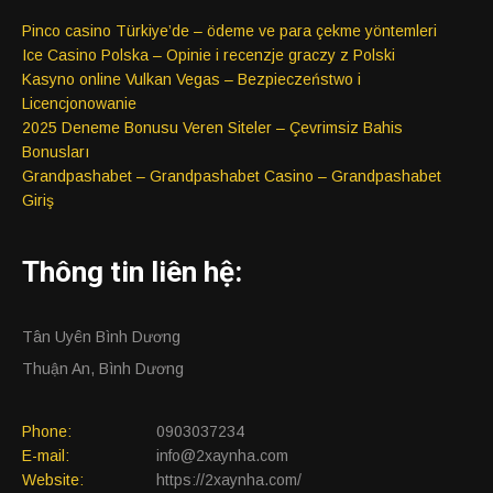
Pinco casino Türkiye’de – ödeme ve para çekme yöntemleri
Ice Casino Polska – Opinie i recenzje graczy z Polski
Kasyno online Vulkan Vegas – Bezpieczeństwo i
Licencjonowanie
2025 Deneme Bonusu Veren Siteler – Çevrimsiz Bahis
Bonusları
Grandpashabet – Grandpashabet Casino – Grandpashabet
Giriş
Thông tin liên hệ:
Tân Uyên Bình Dương
Thuận An, Bình Dương
Phone:
0903037234
E-mail:
info@2xaynha.com
Website:
https://2xaynha.com/