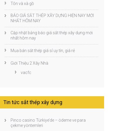
Tôn và xà gồ
BÁO GIÁ SẮT THÉP XÂY DỰNG HIỆN NAY MỚI
NHẤT HÔM NAY
Cập nhật bảng báo giá sắt thép xây dựng mới
nhất hôm nay
Mua bán sắt thép giá sỉ uy tín, giá rẻ
Giới Thiệu 2 Xây Nhà
vacfc
Tin tức sắt thép xây dựng
Pinco casino Türkiye’de – ödeme ve para
çekme yöntemleri