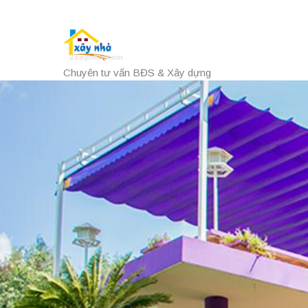
Chuyên tư vấn BĐS & Xây dựng