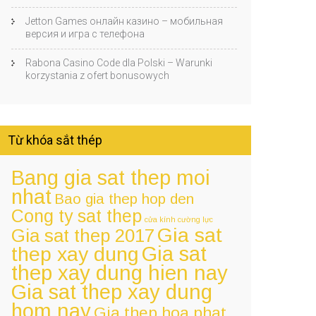
Jetton Games онлайн казино – мобильная
версия и игра с телефона
Rabona Casino Code dla Polski – Warunki
korzystania z ofert bonusowych
Từ khóa sắt thép
Bang gia sat thep moi
nhat
Bao gia thep hop den
Cong ty sat thep
cửa kính cường lực
Gia sat
Gia sat thep 2017
Gia sat
thep xay dung
thep xay dung hien nay
Gia sat thep xay dung
hom nay
Gia thep hoa phat