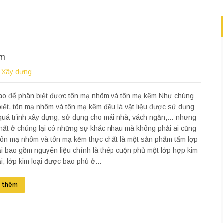
ẽm
,
Xây dựng
ao để phân biệt được tôn mạ nhôm và tôn mạ kẽm Như chúng
biết, tôn mạ nhôm và tôn mạ kẽm đều là vật liệu được sử dụng
quá trình xây dựng, sử dụng cho mái nhà, vách ngăn,… nhưng
hất ở chúng lại có những sự khác nhau mà không phải ai cũng
Tôn mạ nhôm và tôn mạ kẽm thực chất là một sản phẩm tấm lợp
ại bao gồm nguyên liệu chính là thép cuộn phủ một lớp hợp kim
ại, lớp kim loại được bao phủ ở...
 thêm