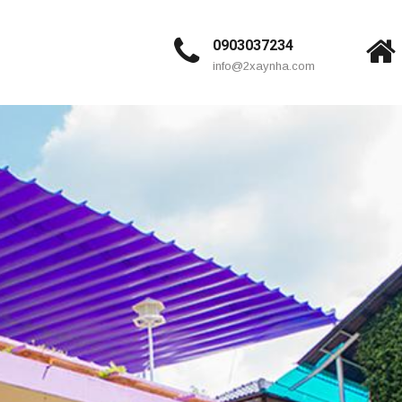
0903037234
info@2xaynha.com