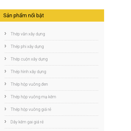
Sản phẩm nổi bật
Thép vằn xây dựng
Thép phi xây dựng
Thép cuộn xây dựng
Thép hình xây dựng
Thép hộp vuông đen
Thép hộp vuông mạ kẽm
Thép hộp vuông giá rẻ
Dây kẽm gai giá rẻ