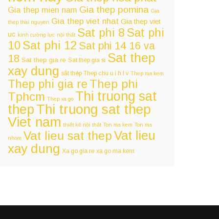
Gia thep pomina
Gia thep mien nam
Gia
Gia thep viet nhat
Gia thep viet
thep thai nguyen
Sat phi 8
Sat phi
uc
kính cường lực
nội thất
Sat phi 12
10
Sat phi 14 16 va
Sat thep
18
Sat thep gia re
Sat thep gia si
xay dung
sắt thép
Thep chu u i h l v
Thep ma kem
Thep phi
Thep phi gia re
Thi truong sat
Tphcm
Thep xa go
Thi truong sat thep
thep
Viet nam
thiết kế nội thất
Ton ma kem
Ton ma
Vat lieu
Vat lieu sat thep
nhom
xay dung
Xa go gia re
xa go ma kem