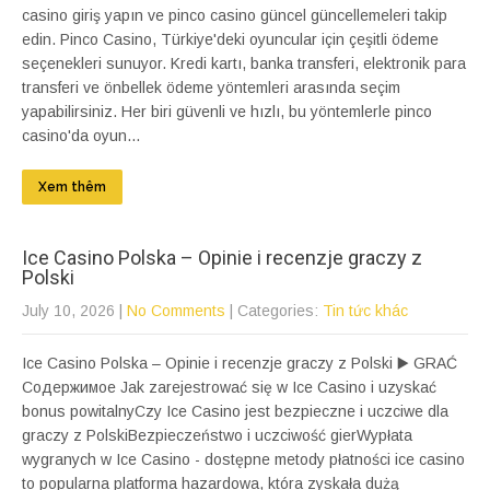
casino giriş yapın ve pinco casino güncel güncellemeleri takip
edin. Pinco Casino, Türkiye'deki oyuncular için çeşitli ödeme
seçenekleri sunuyor. Kredi kartı, banka transferi, elektronik para
transferi ve önbellek ödeme yöntemleri arasında seçim
yapabilirsiniz. Her biri güvenli ve hızlı, bu yöntemlerle pinco
casino'da oyun...
Xem thêm
Ice Casino Polska – Opinie i recenzje graczy z
Polski
July 10, 2026
|
No Comments
| Categories:
Tin tức khác
Ice Casino Polska – Opinie i recenzje graczy z Polski ▶️ GRAĆ
Содержимое Jak zarejestrować się w Ice Casino i uzyskać
bonus powitalnyCzy Ice Casino jest bezpieczne i uczciwe dla
graczy z PolskiBezpieczeństwo i uczciwość gierWypłata
wygranych w Ice Casino - dostępne metody płatności ice casino
to popularna platforma hazardowa, która zyskała dużą