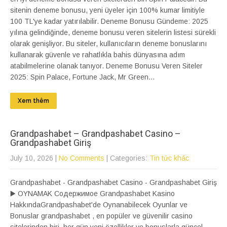
sitenin deneme bonusu, yeni üyeler için 100% kumar limitiyle
100 TL'ye kadar yatırılabilir. Deneme Bonusu Gündeme: 2025
yılına gelindiğinde, deneme bonusu veren sitelerin listesi sürekli
olarak genişliyor. Bu siteler, kullanıcıların deneme bonuslarını
kullanarak güvenle ve rahatlıkla bahis dünyasına adım
atabilmelerine olanak tanıyor. Deneme Bonusu Veren Siteler
2025: Spin Palace, Fortune Jack, Mr Green...
Xem thêm
Grandpashabet – Grandpashabet Casino –
Grandpashabet Giriş
July 10, 2026
|
No Comments
| Categories:
Tin tức khác
Grandpashabet - Grandpashabet Casino - Grandpashabet Giriş
▶️ OYNAMAK Содержимое Grandpashabet Kasino
HakkındaGrandpashabet'de Oynanabilecek Oyunlar ve
Bonuslar grandpashabet , en popüler ve güvenilir casino
sitelerinden biri, her gün yeni özellikler ve bonuslarla güncel