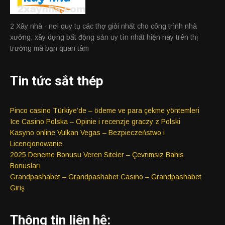
2 Xây nhà - nơi quy tụ các thợ giỏi nhất cho công trình nhà
xưởng, xây dựng bất động sản uy tín nhất hiện nay trên thị
trường mà bạn quan tâm
Tin tức sắt thép
Pinco casino Türkiye’de – ödeme ve para çekme yöntemleri
Ice Casino Polska – Opinie i recenzje graczy z Polski
Kasyno online Vulkan Vegas – Bezpieczeństwo i
Licencjonowanie
2025 Deneme Bonusu Veren Siteler – Çevrimsiz Bahis
Bonusları
Grandpashabet – Grandpashabet Casino – Grandpashabet
Giriş
Thông tin liên hệ: