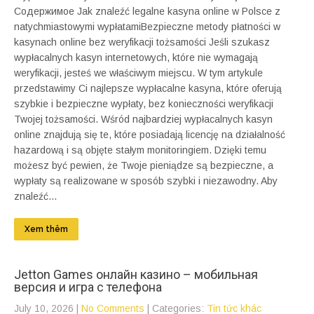
Содержимое Jak znaleźć legalne kasyna online w Polsce z
natychmiastowymi wypłatamiBezpieczne metody płatności w
kasynach online bez weryfikacji tożsamości Jeśli szukasz
wypłacalnych kasyn internetowych, które nie wymagają
weryfikacji, jesteś we właściwym miejscu. W tym artykule
przedstawimy Ci najlepsze wypłacalne kasyna, które oferują
szybkie i bezpieczne wypłaty, bez konieczności weryfikacji
Twojej tożsamości. Wśród najbardziej wypłacalnych kasyn
online znajdują się te, które posiadają licencję na działalność
hazardową i są objęte stałym monitoringiem. Dzięki temu
możesz być pewien, że Twoje pieniądze są bezpieczne, a
wypłaty są realizowane w sposób szybki i niezawodny. Aby
znaleźć...
Xem thêm
Jetton Games онлайн казино – мобильная
версия и игра с телефона
July 10, 2026
|
No Comments
| Categories:
Tin tức khác