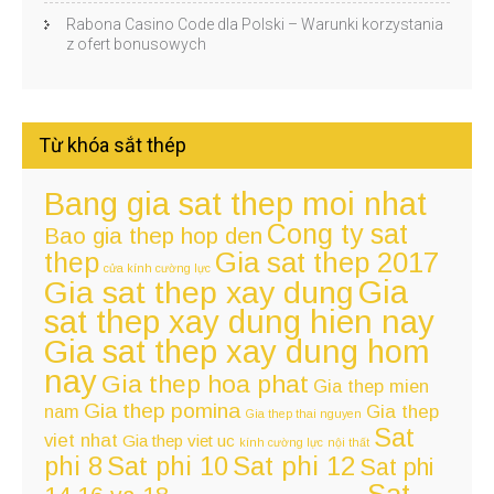
Rabona Casino Code dla Polski – Warunki korzystania
z ofert bonusowych
Từ khóa sắt thép
Bang gia sat thep moi nhat
Cong ty sat
Bao gia thep hop den
thep
Gia sat thep 2017
cửa kính cường lực
Gia
Gia sat thep xay dung
sat thep xay dung hien nay
Gia sat thep xay dung hom
nay
Gia thep hoa phat
Gia thep mien
Gia thep pomina
nam
Gia thep
Gia thep thai nguyen
Sat
viet nhat
Gia thep viet uc
kính cường lực
nội thất
Sat phi 12
phi 8
Sat phi 10
Sat phi