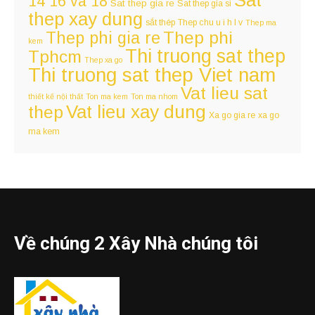
Sat
14 16 va 18
Sat thep gia re
Sat thep gia si
thep xay dung
sắt thép
Thep chu u i h l v
Thep ma
Thep phi
Thep phi gia re
kem
Thi truong sat thep
Tphcm
Thep xa go
Thi truong sat thep Viet nam
Vat lieu sat
thiết kế nội thất
Ton ma kem
Ton ma nhom
Vat lieu xay dung
thep
Xa go gia re
xa go
ma kem
Về chúng 2 Xây Nhà chúng tôi