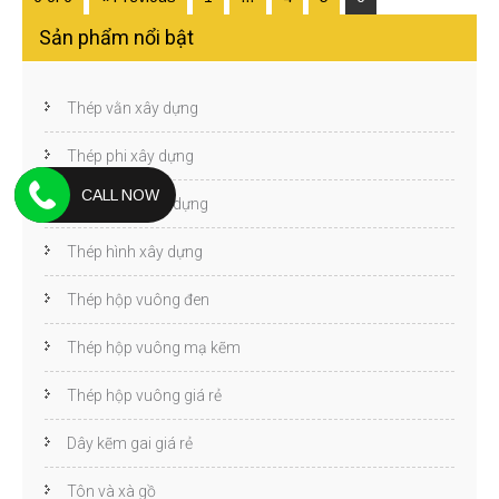
Sản phẩm nổi bật
Thép vằn xây dựng
Thép phi xây dựng
CALL NOW
Thép cuộn xây dựng
Thép hình xây dựng
Thép hộp vuông đen
Thép hộp vuông mạ kẽm
Thép hộp vuông giá rẻ
Dây kẽm gai giá rẻ
Tôn và xà gồ