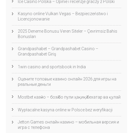
Ice Casino Polska – Opinie i recenzje graczy z Polski
Kasyno online Vulkan Vegas – Bezpieczeństwo i
Licencjonowanie
2025 Deneme Bonusu Veren Siteler – Çevrimsiz Bahis
Bonusları
Grandpashabet – Grandpashabet Casino –
Grandpashabet Giriş
1win casino and sportsbook in India
Оцените топовые казино онлайн 2026 для игры на
реальные деньги
Mostbet казӣно – бозӣ бо пули ҳақиқӣ бехатар ва қулай
Wypłacalne kasyna online w Polsce bez weryfikacji
Jetton Games онлайн казино – мобильная версия и
игра с телефона