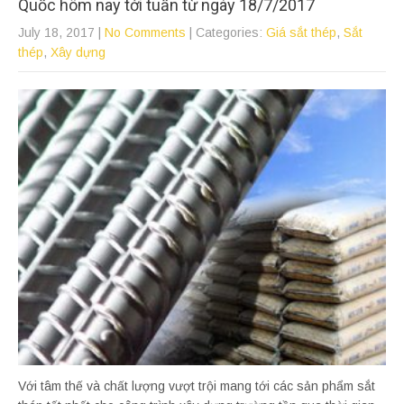
Quốc hôm nay tới tuần từ ngày 18/7/2017
July 18, 2017
|
No Comments
| Categories:
Giá sắt thép
,
Sắt
thép
,
Xây dựng
Với tâm thế và chất lượng vượt trội mang tới các sản phẩm sắt