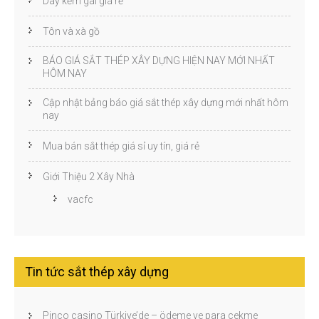
Dây kẽm gai giá rẻ
Tôn và xà gồ
BÁO GIÁ SẮT THÉP XÂY DỰNG HIỆN NAY MỚI NHẤT
HÔM NAY
Cập nhật bảng báo giá sắt thép xây dựng mới nhất hôm
nay
Mua bán sắt thép giá sỉ uy tín, giá rẻ
Giới Thiệu 2 Xây Nhà
vacfc
Tin tức sắt thép xây dựng
Pinco casino Türkiye’de – ödeme ve para çekme