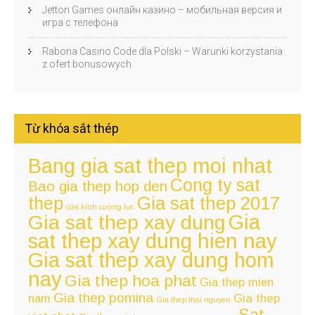
Jetton Games онлайн казино – мобильная версия и
игра с телефона
Rabona Casino Code dla Polski – Warunki korzystania
z ofert bonusowych
Từ khóa sắt thép
Bang gia sat thep moi nhat
Cong ty sat
Bao gia thep hop den
thep
Gia sat thep 2017
cửa kính cường lực
Gia
Gia sat thep xay dung
sat thep xay dung hien nay
Gia sat thep xay dung hom
nay
Gia thep hoa phat
Gia thep mien
Gia thep pomina
nam
Gia thep
Gia thep thai nguyen