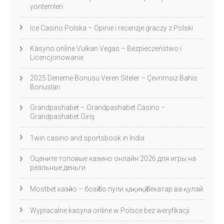
yöntemleri
Ice Casino Polska – Opinie i recenzje graczy z Polski
Kasyno online Vulkan Vegas – Bezpieczeństwo i
Licencjonowanie
2025 Deneme Bonusu Veren Siteler – Çevrimsiz Bahis
Bonusları
Grandpashabet – Grandpashabet Casino –
Grandpashabet Giriş
1win casino and sportsbook in India
Оцените топовые казино онлайн 2026 для игры на
реальные деньги
Mostbet казӣно – бозӣ бо пули ҳақиқӣ бехатар ва қулай
Wypłacalne kasyna online w Polsce bez weryfikacji