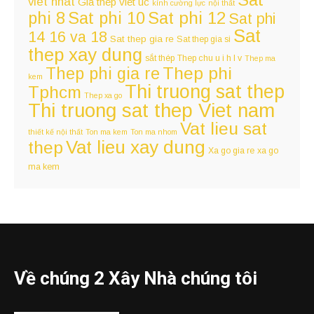
Sat
viet nhat
Gia thep viet uc
kính cường lực
nội thất
Sat phi 12
phi 8
Sat phi 10
Sat phi
Sat
14 16 va 18
Sat thep gia re
Sat thep gia si
thep xay dung
sắt thép
Thep chu u i h l v
Thep ma
Thep phi
Thep phi gia re
kem
Thi truong sat thep
Tphcm
Thep xa go
Thi truong sat thep Viet nam
Vat lieu sat
thiết kế nội thất
Ton ma kem
Ton ma nhom
Vat lieu xay dung
thep
Xa go gia re
xa go
ma kem
Về chúng 2 Xây Nhà chúng tôi