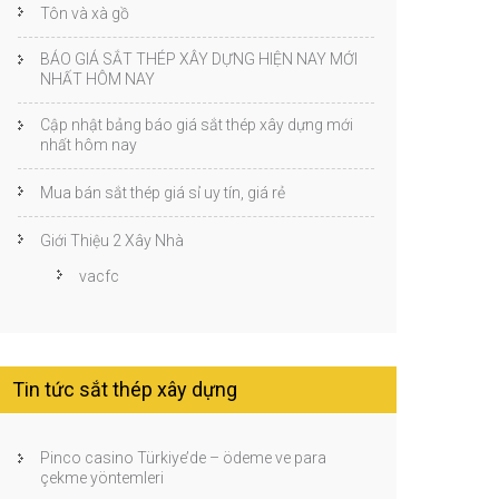
Tôn và xà gồ
BÁO GIÁ SẮT THÉP XÂY DỰNG HIỆN NAY MỚI
NHẤT HÔM NAY
Cập nhật bảng báo giá sắt thép xây dựng mới
nhất hôm nay
Mua bán sắt thép giá sỉ uy tín, giá rẻ
Giới Thiệu 2 Xây Nhà
vacfc
Tin tức sắt thép xây dựng
Pinco casino Türkiye’de – ödeme ve para
çekme yöntemleri