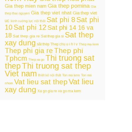
Gia thep pomina
Gia thep mien nam
Gia
Gia thep viet nhat
Gia thep viet
thep thai nguyen
Sat phi 8
Sat phi
uc
kính cường lực
nội thất
Sat phi 12
10
Sat phi 14 16 va
Sat thep
18
Sat thep gia re
Sat thep gia si
xay dung
sắt thép
Thep chu u i h l v
Thep ma kem
Thep phi
Thep phi gia re
Thi truong sat
Tphcm
Thep xa go
Thi truong sat thep
thep
Viet nam
thiết kế nội thất
Ton ma kem
Ton ma
Vat lieu
Vat lieu sat thep
nhom
xay dung
Xa go gia re
xa go ma kem