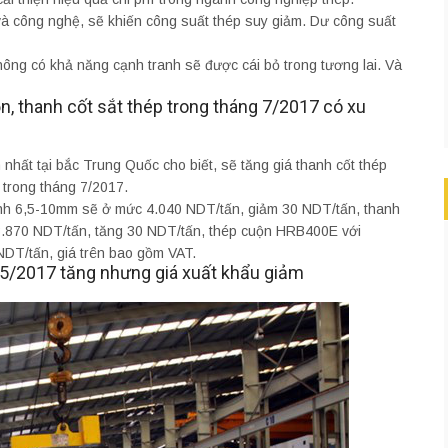
 và công nghệ, sẽ khiến công suất thép suy giảm. Dư công suất
ng có khả năng cạnh tranh sẽ được cái bỏ trong tương lai. Và
n, thanh cốt sắt thép trong tháng 7/2017 có xu
nhất tại bắc Trung Quốc cho biết, sẽ tăng giá thanh cốt thép
 trong tháng 7/2017.
ính 6,5-10mm sẽ ở mức 4.040 NDT/tấn, giảm 30 NDT/tấn, thanh
.870 NDT/tấn, tăng 30 NDT/tấn, thép cuộn HRB400E với
DT/tấn, giá trên bao gồm VAT.
 5/2017 tăng nhưng giá xuất khẩu giảm