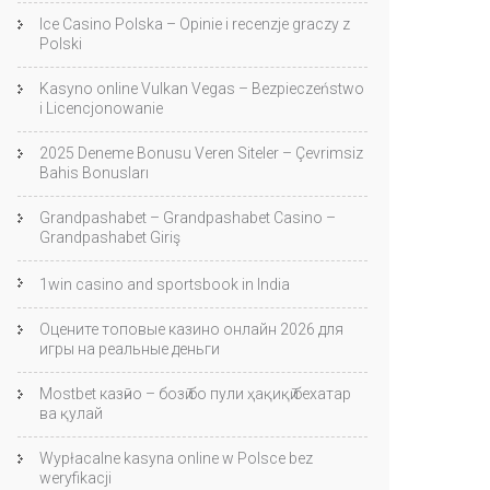
Ice Casino Polska – Opinie i recenzje graczy z
Polski
Kasyno online Vulkan Vegas – Bezpieczeństwo
i Licencjonowanie
2025 Deneme Bonusu Veren Siteler – Çevrimsiz
Bahis Bonusları
Grandpashabet – Grandpashabet Casino –
Grandpashabet Giriş
1win casino and sportsbook in India
Оцените топовые казино онлайн 2026 для
игры на реальные деньги
Mostbet казӣно – бозӣ бо пули ҳақиқӣ бехатар
ва қулай
Wypłacalne kasyna online w Polsce bez
weryfikacji