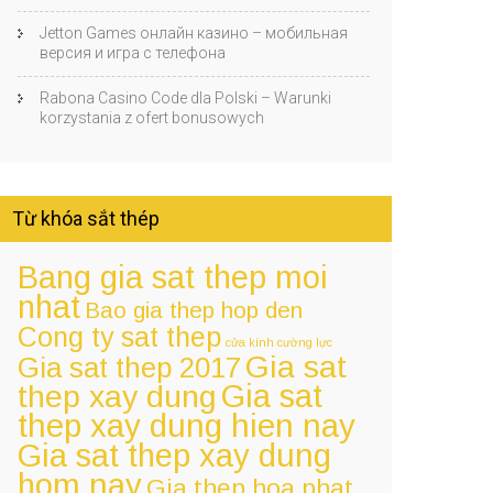
Jetton Games онлайн казино – мобильная
версия и игра с телефона
Rabona Casino Code dla Polski – Warunki
korzystania z ofert bonusowych
Từ khóa sắt thép
Bang gia sat thep moi
nhat
Bao gia thep hop den
Cong ty sat thep
cửa kính cường lực
Gia sat
Gia sat thep 2017
Gia sat
thep xay dung
thep xay dung hien nay
Gia sat thep xay dung
hom nay
Gia thep hoa phat