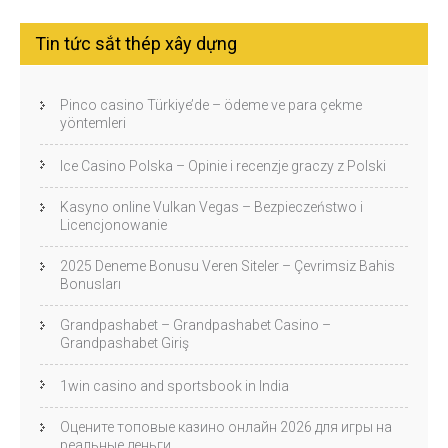
Tin tức sắt thép xây dựng
Pinco casino Türkiye’de – ödeme ve para çekme
yöntemleri
Ice Casino Polska – Opinie i recenzje graczy z Polski
Kasyno online Vulkan Vegas – Bezpieczeństwo i
Licencjonowanie
2025 Deneme Bonusu Veren Siteler – Çevrimsiz Bahis
Bonusları
Grandpashabet – Grandpashabet Casino –
Grandpashabet Giriş
1win casino and sportsbook in India
Оцените топовые казино онлайн 2026 для игры на
реальные деньги