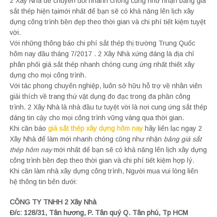
2 Xây Nhà để chuyển đổi nhanh chóng cũng như nhận bảng giá
sắt thép hiện tạimới nhất để bạn sẽ có khả năng lên lịch xây
dựng công trình bền đẹp theo thời gian và chi phí tiết kiệm tuyệt
vời.
Với những thông báo chi phí sắt thép thị trường Trung Quốc
hôm nay đầu tháng 7/2017 . 2 Xây Nhà xứng đáng là địa chỉ
phân phối giá sắt thép nhanh chóng cung ứng nhất thiết xây
dựng cho mọi công trình.
Với tác phong chuyên nghiệp, luôn sở hữu hỗ trợ về nhân viên
giải thích về trang thứ vật dụng đo đạc trong đa phần công
trình. 2 Xây Nhà là nhà đầu tư tuyệt vời là nơi cung ứng sắt thép
đáng tin cậy cho mọi công trình vững vàng qua thời gian.
Khi cần báo
giá sắt thép xây dựng hôm nay
hãy liên lạc ngay 2
Xây Nhà để làm mới nhanh chóng cũng như nhận
bảng giá sắt
thép hôm nay
mới nhất để bạn sẽ có khả năng lên lịch xây dựng
công trình bền đẹp theo thời gian và chi phí tiết kiệm hợp lý.
Khi cần làm nhà xây dựng công trình, Người mua vui lòng liên
hệ thông tin bên dưới:
CÔNG TY TNHH 2 Xây Nhà
Đ/c: 128/31, Tân hương, P. Tân quý Q. Tân phú, Tp HCM