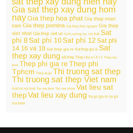
sat thep xay dung hien nay
Gia sat thep xay dung hom
nay
Gia thep hoa phat
Gia thep mien
Gia thep pomina
nam
Gia thep
Gia thep thai nguyen
Sat
viet nhat
Gia thep viet uc
kính cường lực
nội thất
Sat phi 12
phi 8
Sat phi 10
Sat phi
Sat
14 16 va 18
Sat thep gia re
Sat thep gia si
thep xay dung
sắt thép
Thep chu u i h l v
Thep ma
Thep phi
Thep phi gia re
kem
Thi truong sat thep
Tphcm
Thep xa go
Thi truong sat thep Viet nam
Vat lieu sat
thiết kế nội thất
Ton ma kem
Ton ma nhom
Vat lieu xay dung
thep
Xa go gia re
xa go
ma kem