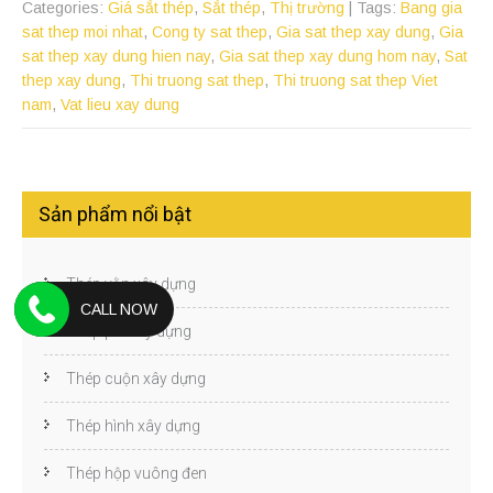
Categories:
Giá sắt thép
,
Sắt thép
,
Thị trường
| Tags:
Bang gia
sat thep moi nhat
,
Cong ty sat thep
,
Gia sat thep xay dung
,
Gia
sat thep xay dung hien nay
,
Gia sat thep xay dung hom nay
,
Sat
thep xay dung
,
Thi truong sat thep
,
Thi truong sat thep Viet
nam
,
Vat lieu xay dung
Sản phẩm nổi bật
Thép vằn xây dựng
CALL NOW
Thép phi xây dựng
Thép cuộn xây dựng
Thép hình xây dựng
Thép hộp vuông đen