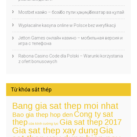
Mostbet казӣно – бозӣ бо пули ҳақиқӣ бехатар ва қулай
Wypłacalne kasyna online w Polsce bez weryfikacji
Jetton Games онлайн казино – мобильная версия и
игра с телефона
Rabona Casino Code dla Polski – Warunki korzystania
z ofert bonusowych
Từ khóa sắt thép
Bang gia sat thep moi nhat
Cong ty sat
Bao gia thep hop den
thep
Gia sat thep 2017
cửa kính cường lực
Gia
Gia sat thep xay dung