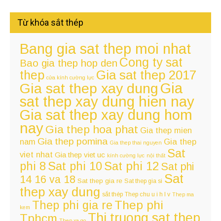
Từ khóa sắt thép
Bang gia sat thep moi nhat
Cong ty sat
Bao gia thep hop den
thep
Gia sat thep 2017
cửa kính cường lực
Gia
Gia sat thep xay dung
sat thep xay dung hien nay
Gia sat thep xay dung hom
nay
Gia thep hoa phat
Gia thep mien
Gia thep pomina
nam
Gia thep
Gia thep thai nguyen
Sat
viet nhat
Gia thep viet uc
kính cường lực
nội thất
Sat phi 12
phi 8
Sat phi 10
Sat phi
Sat
14 16 va 18
Sat thep gia re
Sat thep gia si
thep xay dung
sắt thép
Thep chu u i h l v
Thep ma
Thep phi
Thep phi gia re
kem
Thi truong sat thep
Tphcm
Thep xa go