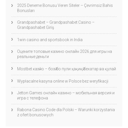
2025 Deneme Bonusu Veren Siteler – Çevrimsiz Bahis
Bonusları
Grandpashabet – Grandpashabet Casino –
Grandpashabet Giriş
1win casino and sportsbook in India
Оцените топовые казино онлайн 2026 для игры на
реальные деньги
Mostbet казӣно – бозӣ бо пули ҳақиқӣ бехатар ва қулай
Wypłacalne kasyna online w Polsce bez weryfikacji
Jetton Games онлайн казино – мобильная версия и
игра с телефона
Rabona Casino Code dla Polski – Warunki korzystania
z ofert bonusowych