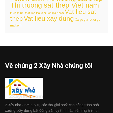
Thi truong sat thep Viet nam
Vat lieu sat
thiết kế nội thất
Ton ma kem
Ton ma nhom
Vat lieu xay dung
thep
Xa go gia re
xa go
ma kem
Về chúng 2 Xây Nhà chúng tôi
2 Xây nhà - nơi quy tụ các thợ giỏi nhất cho công trình nhà
xưởng, xây dựng bất động sản uy tín nhất hiện nay trên thị