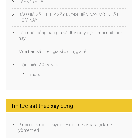
Tôn và xà gồ
BÁO GIÁ SẮT THÉP XÂY DỰNG HIỆN NAY MỚI NHẤT
HÔM NAY
Cập nhật bảng báo giá sắt thép xây dựng mới nhất hôm
nay
Mua bán sắt thép giá sỉ uy tín, giá rẻ
Giới Thiệu 2 Xây Nhà
vacfc
Tin tức sắt thép xây dựng
Pinco casino Türkiye’de – ödeme ve para çekme
yöntemleri