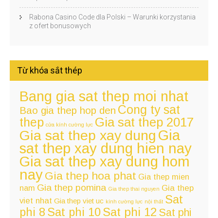
Rabona Casino Code dla Polski – Warunki korzystania
z ofert bonusowych
Từ khóa sắt thép
Bang gia sat thep moi nhat
Cong ty sat
Bao gia thep hop den
thep
Gia sat thep 2017
cửa kính cường lực
Gia
Gia sat thep xay dung
sat thep xay dung hien nay
Gia sat thep xay dung hom
nay
Gia thep hoa phat
Gia thep mien
Gia thep pomina
nam
Gia thep
Gia thep thai nguyen
Sat
viet nhat
Gia thep viet uc
kính cường lực
nội thất
Sat phi 12
phi 8
Sat phi 10
Sat phi