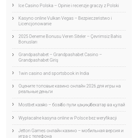
Ice Casino Polska – Opinie i recenzje graczy z Polski
Kasyno online Vulkan Vegas – Bezpieczeństwo i
Licencjonowanie
2025 Deneme Bonusu Veren Siteler – Çevrimsiz Bahis
Bonusları
Grandpashabet – Grandpashabet Casino –
Grandpashabet Giriş
1win casino and sportsbook in India
Оцените топовые казино онлайн 2026 для игры на
реальные деньги
Mostbet казӣно – бозӣ бо пули ҳақиқӣ бехатар ва қулай
Wypłacalne kasyna online w Polsce bez weryfikacji
Jetton Games онлайн казино – мобильная версия и
игра с телефона