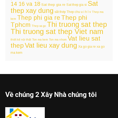
Sat
14 16 va 18
Sat thep gia re
Sat thep gia si
thep xay dung
sắt thép
Thep chu u i h l v
Thep ma
Thep phi
Thep phi gia re
kem
Thi truong sat thep
Tphcm
Thep xa go
Thi truong sat thep Viet nam
Vat lieu sat
thiết kế nội thất
Ton ma kem
Ton ma nhom
Vat lieu xay dung
thep
Xa go gia re
xa go
ma kem
Về chúng 2 Xây Nhà chúng tôi