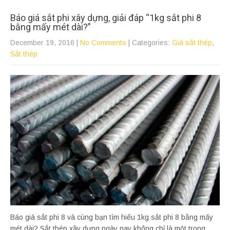
Báo giá sắt phi xây dựng, giải đáp “1kg sắt phi 8
bằng mấy mét dài?”
December 19, 2016
|
No Comments
| Categories:
Giá sắt thép
,
Sắt thép
Báo giá sắt phi 8 và cùng bạn tìm hiểu 1kg sắt phi 8 bằng mấy
mét dài? Sắt thép xây dựng ngày nay không chỉ là một trong