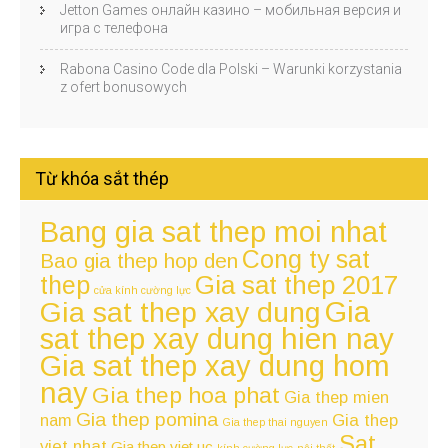
Jetton Games онлайн казино – мобильная версия и
игра с телефона
Rabona Casino Code dla Polski – Warunki korzystania
z ofert bonusowych
Từ khóa sắt thép
Bang gia sat thep moi nhat
Cong ty sat
Bao gia thep hop den
thep
Gia sat thep 2017
cửa kính cường lực
Gia
Gia sat thep xay dung
sat thep xay dung hien nay
Gia sat thep xay dung hom
nay
Gia thep hoa phat
Gia thep mien
Gia thep pomina
nam
Gia thep
Gia thep thai nguyen
Sat
viet nhat
Gia thep viet uc