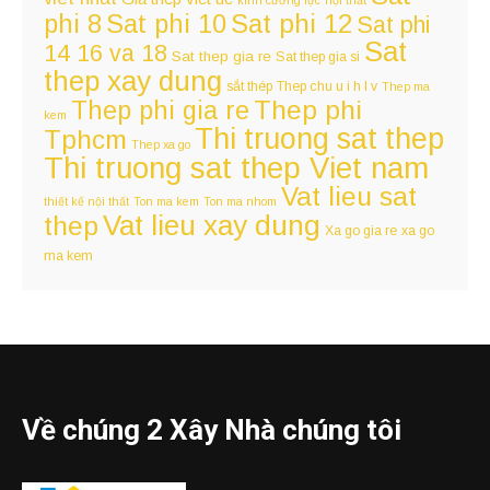
kính cường lực
nội thất
Sat phi 12
phi 8
Sat phi 10
Sat phi
Sat
14 16 va 18
Sat thep gia re
Sat thep gia si
thep xay dung
sắt thép
Thep chu u i h l v
Thep ma
Thep phi
Thep phi gia re
kem
Thi truong sat thep
Tphcm
Thep xa go
Thi truong sat thep Viet nam
Vat lieu sat
thiết kế nội thất
Ton ma kem
Ton ma nhom
Vat lieu xay dung
thep
Xa go gia re
xa go
ma kem
Về chúng 2 Xây Nhà chúng tôi