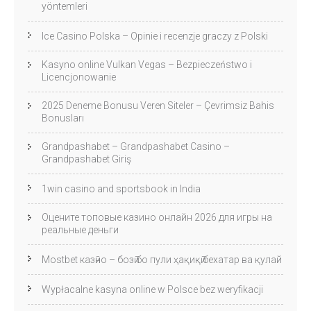
yöntemleri
Ice Casino Polska – Opinie i recenzje graczy z Polski
Kasyno online Vulkan Vegas – Bezpieczeństwo i
Licencjonowanie
2025 Deneme Bonusu Veren Siteler – Çevrimsiz Bahis
Bonusları
Grandpashabet – Grandpashabet Casino –
Grandpashabet Giriş
1win casino and sportsbook in India
Оцените топовые казино онлайн 2026 для игры на
реальные деньги
Mostbet казӣно – бозӣ бо пули ҳақиқӣ бехатар ва қулай
Wypłacalne kasyna online w Polsce bez weryfikacji