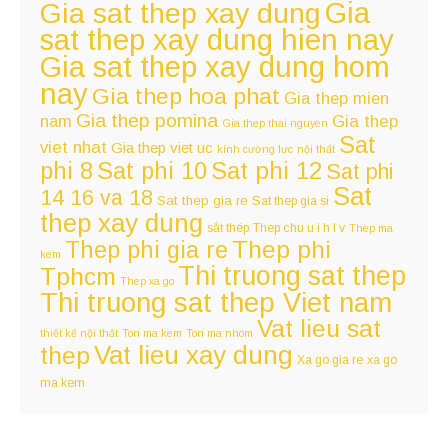
Gia
Gia sat thep xay dung
sat thep xay dung hien nay
Gia sat thep xay dung hom
nay
Gia thep hoa phat
Gia thep mien
Gia thep pomina
nam
Gia thep
Gia thep thai nguyen
Sat
viet nhat
Gia thep viet uc
kính cường lực
nội thất
Sat phi 12
phi 8
Sat phi 10
Sat phi
Sat
14 16 va 18
Sat thep gia re
Sat thep gia si
thep xay dung
sắt thép
Thep chu u i h l v
Thep ma
Thep phi
Thep phi gia re
kem
Thi truong sat thep
Tphcm
Thep xa go
Thi truong sat thep Viet nam
Vat lieu sat
thiết kế nội thất
Ton ma kem
Ton ma nhom
Vat lieu xay dung
thep
Xa go gia re
xa go
ma kem