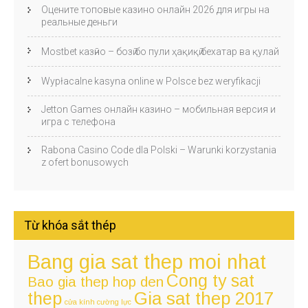
Оцените топовые казино онлайн 2026 для игры на
реальные деньги
Mostbet казӣно – бозӣ бо пули ҳақиқӣ бехатар ва қулай
Wypłacalne kasyna online w Polsce bez weryfikacji
Jetton Games онлайн казино – мобильная версия и
игра с телефона
Rabona Casino Code dla Polski – Warunki korzystania
z ofert bonusowych
Từ khóa sắt thép
Bang gia sat thep moi nhat
Cong ty sat
Bao gia thep hop den
thep
Gia sat thep 2017
cửa kính cường lực