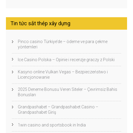
Tin tức sắt thép xây dựng
Pinco casino Türkiye’de – ödeme ve para çekme
yöntemleri
Ice Casino Polska – Opinie i recenzje graczy z Polski
Kasyno online Vulkan Vegas – Bezpieczeństwo i
Licencjonowanie
2025 Deneme Bonusu Veren Siteler – Çevrimsiz Bahis
Bonusları
Grandpashabet – Grandpashabet Casino –
Grandpashabet Giriş
1win casino and sportsbook in India