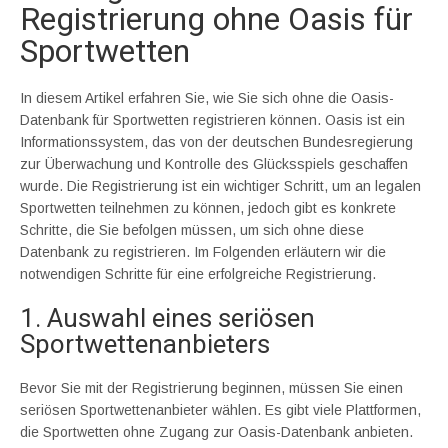
Registrierung ohne Oasis für
Sportwetten
In diesem Artikel erfahren Sie, wie Sie sich ohne die Oasis-
Datenbank für Sportwetten registrieren können. Oasis ist ein
Informationssystem, das von der deutschen Bundesregierung
zur Überwachung und Kontrolle des Glücksspiels geschaffen
wurde. Die Registrierung ist ein wichtiger Schritt, um an legalen
Sportwetten teilnehmen zu können, jedoch gibt es konkrete
Schritte, die Sie befolgen müssen, um sich ohne diese
Datenbank zu registrieren. Im Folgenden erläutern wir die
notwendigen Schritte für eine erfolgreiche Registrierung.
1. Auswahl eines seriösen
Sportwettenanbieters
Bevor Sie mit der Registrierung beginnen, müssen Sie einen
seriösen Sportwettenanbieter wählen. Es gibt viele Plattformen,
die Sportwetten ohne Zugang zur Oasis-Datenbank anbieten.