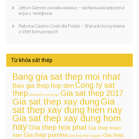
Jetton Games онлайн казино – мобильная версия и
игра с телефона
Rabona Casino Code dla Polski – Warunki korzystania
z ofert bonusowych
Từ khóa sắt thép
Bang gia sat thep moi nhat
Cong ty sat
Bao gia thep hop den
thep
Gia sat thep 2017
cửa kính cường lực
Gia
Gia sat thep xay dung
sat thep xay dung hien nay
Gia sat thep xay dung hom
nay
Gia thep hoa phat
Gia thep mien
Gia thep pomina
nam
Gia thep
Gia thep thai nguyen