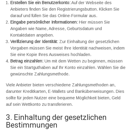
Erstellen Sie ein Benutzerkonto:
Auf der Webseite des
Anbieters finden Sie den Registrierungsbutton. Klicken Sie
darauf und füllen Sie das Online-Formular aus.
Eingabe persönlicher Informationen:
Hier müssen Sie
Angaben wie Name, Adresse, Geburtsdatum und
Kontaktdaten angeben.
Verifizierung der Identität:
Zur Einhaltung der gesetzlichen
Vorgaben müssen Sie meist Ihre Identität nachweisen, indem
Sie eine Kopie Ihres Ausweises hochladen.
Betrag einzahlen:
Um mit dem Wetten zu beginnen, müssen
Sie ein Startguthaben auf Ihr Konto einzahlen. Wählen Sie die
gewünschte Zahlungsmethode.
Viele Anbieter bieten verschiedene Zahlungsmethoden an,
darunter Kreditkarten, E-Wallets und Banküberweisungen. Dies
sollte für jeden Nutzer eine bequeme Möglichkeit bieten, Geld
auf sein Wettkonto zu transferieren.
3. Einhaltung der gesetzlichen
Bestimmungen