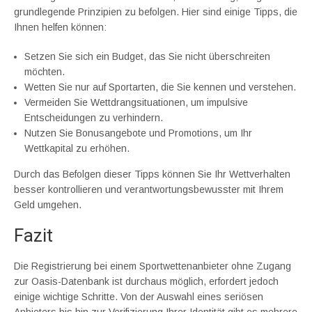
grundlegende Prinzipien zu befolgen. Hier sind einige Tipps, die
Ihnen helfen können:
Setzen Sie sich ein Budget, das Sie nicht überschreiten
möchten.
Wetten Sie nur auf Sportarten, die Sie kennen und verstehen.
Vermeiden Sie Wettdrangsituationen, um impulsive
Entscheidungen zu verhindern.
Nutzen Sie Bonusangebote und Promotions, um Ihr
Wettkapital zu erhöhen.
Durch das Befolgen dieser Tipps können Sie Ihr Wettverhalten
besser kontrollieren und verantwortungsbewusster mit Ihrem
Geld umgehen.
Fazit
Die Registrierung bei einem Sportwettenanbieter ohne Zugang
zur Oasis-Datenbank ist durchaus möglich, erfordert jedoch
einige wichtige Schritte. Von der Auswahl eines seriösen
Anbieters bis hin zur Verifizierung Ihrer Identität gibt es mehrere