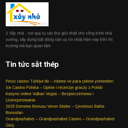
2 Xây nhà - nơi quy tụ các thợ giỏi nhất cho công trình nhà
xưởng, xây dựng bất động sản uy tín nhất hiện nay trên thị
trường mà bạn quan tâm
Tin tức sắt thép
Pinco casino Türkiye’de – ödeme ve para çekme yöntemleri
Ice Casino Polska – Opinie i recenzje graczy z Polski
Kasyno online Vulkan Vegas – Bezpieczeństwo i
Licencjonowanie
2025 Deneme Bonusu Veren Siteler – Çevrimsiz Bahis
Bonusları
Grandpashabet – Grandpashabet Casino – Grandpashabet
Giriş