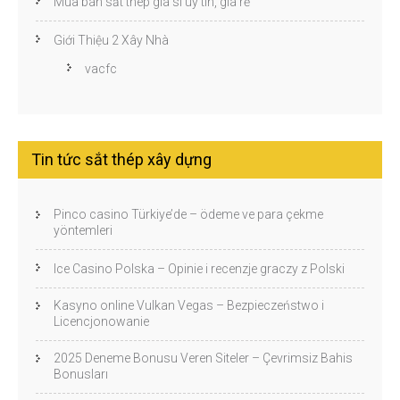
Mua bán sắt thép giá sỉ uy tín, giá rẻ
Giới Thiệu 2 Xây Nhà
vacfc
Tin tức sắt thép xây dựng
Pinco casino Türkiye’de – ödeme ve para çekme
yöntemleri
Ice Casino Polska – Opinie i recenzje graczy z Polski
Kasyno online Vulkan Vegas – Bezpieczeństwo i
Licencjonowanie
2025 Deneme Bonusu Veren Siteler – Çevrimsiz Bahis
Bonusları