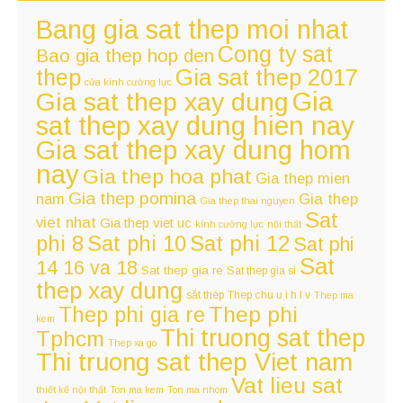
Bang gia sat thep moi nhat
Cong ty sat
Bao gia thep hop den
thep
Gia sat thep 2017
cửa kính cường lực
Gia
Gia sat thep xay dung
sat thep xay dung hien nay
Gia sat thep xay dung hom
nay
Gia thep hoa phat
Gia thep mien
Gia thep pomina
nam
Gia thep
Gia thep thai nguyen
Sat
viet nhat
Gia thep viet uc
kính cường lực
nội thất
Sat phi 12
phi 8
Sat phi 10
Sat phi
Sat
14 16 va 18
Sat thep gia re
Sat thep gia si
thep xay dung
sắt thép
Thep chu u i h l v
Thep ma
Thep phi
Thep phi gia re
kem
Thi truong sat thep
Tphcm
Thep xa go
Thi truong sat thep Viet nam
Vat lieu sat
thiết kế nội thất
Ton ma kem
Ton ma nhom