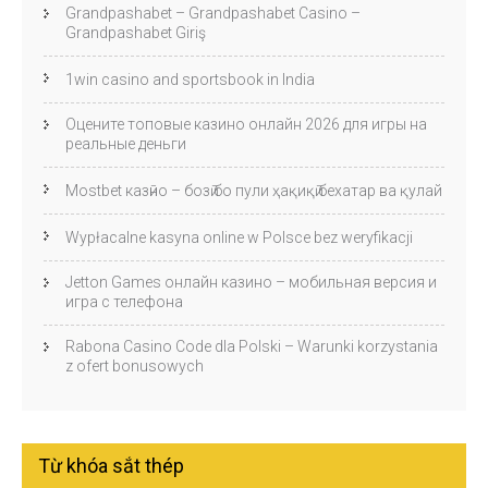
Grandpashabet – Grandpashabet Casino –
Grandpashabet Giriş
1win casino and sportsbook in India
Оцените топовые казино онлайн 2026 для игры на
реальные деньги
Mostbet казӣно – бозӣ бо пули ҳақиқӣ бехатар ва қулай
Wypłacalne kasyna online w Polsce bez weryfikacji
Jetton Games онлайн казино – мобильная версия и
игра с телефона
Rabona Casino Code dla Polski – Warunki korzystania
z ofert bonusowych
Từ khóa sắt thép