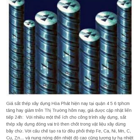
Giá sắt thép xây dựng Hòa Phát hiện nay tại quận 4 5 6 tphcm
tăng hay giảm trên Thị Trường hôm nay, giá được cập nhật liên
tiếp 24h: Với nhiều một thể ích cho công trình xây dựng, sắt
thép xây dựng đóng vai trò then chốt trong vật liệu xây dừng
bây chừ. Với cấu chế tạo ra từ đều phôi thép Fe, Ca, Ni, Mn, C,
Cu, Zn… và nung nóng đến nhiệt độ cao cũng tương tự hạ nhiệt