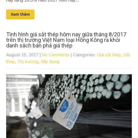
nay tăng 10.3% năm 2017 hôm nay...
Xem thêm
Tình hình giá sắt thép hôm nay giữa tháng 8/2017
trên thị trường Việt Nam loại Hồng Kông ra khỏi
danh sách bán phá giá thép
August 15, 2017
|
No Comments
| Categories:
Giá sắt thép
,
Sắt
thép
,
Thị trường
,
Xây dựng