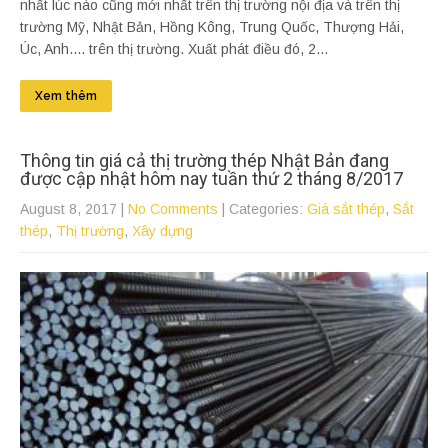
nhất lúc nào cũng mới nhất trên thị trường nội địa và trên thị
trường Mỹ, Nhật Bản, Hồng Kông, Trung Quốc, Thượng Hải,
Úc, Anh.... trên thị trường. Xuất phát điều đó, 2...
Xem thêm
Thông tin giá cả thị trường thép Nhật Bản đang
được cập nhật hôm nay tuần thứ 2 tháng 8/2017
August 8, 2017
|
No Comments
| Categories:
Giá sắt thép
,
Sắt
thép
,
Thị trường
,
Xây dựng