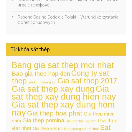
игра с телефона
Rabona Casino Code dla Polski – Warunki korzystania
z ofert bonusowych
Từ khóa sắt thép
Bang gia sat thep moi nhat
Cong ty sat
Bao gia thep hop den
thep
Gia sat thep 2017
cửa kính cường lực
Gia
Gia sat thep xay dung
sat thep xay dung hien nay
Gia sat thep xay dung hom
nay
Gia thep hoa phat
Gia thep mien
Gia thep pomina
nam
Gia thep
Gia thep thai nguyen
Sat
viet nhat
Gia thep viet uc
kính cường lực
nội thất