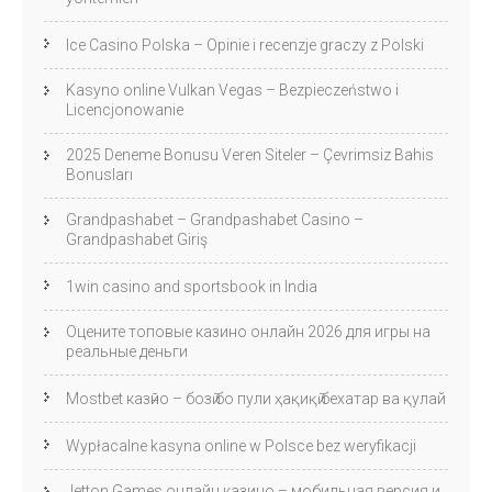
Ice Casino Polska – Opinie i recenzje graczy z Polski
Kasyno online Vulkan Vegas – Bezpieczeństwo i
Licencjonowanie
2025 Deneme Bonusu Veren Siteler – Çevrimsiz Bahis
Bonusları
Grandpashabet – Grandpashabet Casino –
Grandpashabet Giriş
1win casino and sportsbook in India
Оцените топовые казино онлайн 2026 для игры на
реальные деньги
Mostbet казӣно – бозӣ бо пули ҳақиқӣ бехатар ва қулай
Wypłacalne kasyna online w Polsce bez weryfikacji
Jetton Games онлайн казино – мобильная версия и