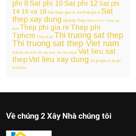
Sat phi 12
phi 8
Sat phi 10
Sat phi
Sat
14 16 va 18
Sat thep gia re
Sat thep gia si
thep xay dung
sắt thép
Thep chu u i h l v
Thep ma
Thep phi
Thep phi gia re
kem
Thi truong sat thep
Tphcm
Thep xa go
Thi truong sat thep Viet nam
Vat lieu sat
thiết kế nội thất
Ton ma kem
Ton ma nhom
Vat lieu xay dung
thep
Xa go gia re
xa go
ma kem
Về chúng 2 Xây Nhà chúng tôi