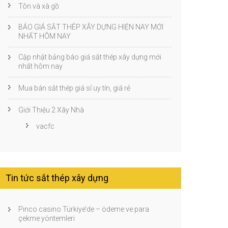
Tôn và xà gồ
BÁO GIÁ SẮT THÉP XÂY DỰNG HIỆN NAY MỚI
NHẤT HÔM NAY
Cập nhật bảng báo giá sắt thép xây dựng mới
nhất hôm nay
Mua bán sắt thép giá sỉ uy tín, giá rẻ
Giới Thiệu 2 Xây Nhà
vacfc
Tin tức sắt thép xây dựng
Pinco casino Türkiye’de – ödeme ve para
çekme yöntemleri