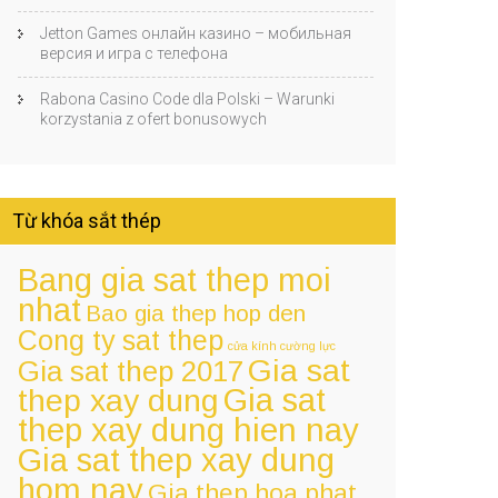
Jetton Games онлайн казино – мобильная
версия и игра с телефона
Rabona Casino Code dla Polski – Warunki
korzystania z ofert bonusowych
Từ khóa sắt thép
Bang gia sat thep moi
nhat
Bao gia thep hop den
Cong ty sat thep
cửa kính cường lực
Gia sat
Gia sat thep 2017
Gia sat
thep xay dung
thep xay dung hien nay
Gia sat thep xay dung
hom nay
Gia thep hoa phat