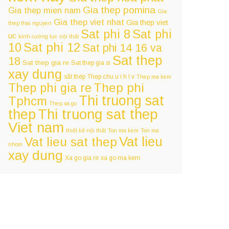
Gia thep pomina
Gia thep mien nam
Gia
Gia thep viet nhat
Gia thep viet
thep thai nguyen
Sat phi 8
Sat phi
uc
kính cường lực
nội thất
Sat phi 12
10
Sat phi 14 16 va
Sat thep
18
Sat thep gia re
Sat thep gia si
xay dung
sắt thép
Thep chu u i h l v
Thep ma kem
Thep phi
Thep phi gia re
Thi truong sat
Tphcm
Thep xa go
Thi truong sat thep
thep
Viet nam
thiết kế nội thất
Ton ma kem
Ton ma
Vat lieu
Vat lieu sat thep
nhom
xay dung
Xa go gia re
xa go ma kem