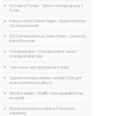
Ice Casino Polska – Opinie i recenzje graczy z
Polski
Kasyno online Vulkan Vegas – Bezpieczeństwo
i Licencjonowanie
2025 Deneme Bonusu Veren Siteler – Çevrimsiz
Bahis Bonusları
Grandpashabet – Grandpashabet Casino –
Grandpashabet Giriş
1win casino and sportsbook in India
Оцените топовые казино онлайн 2026 для
игры на реальные деньги
Mostbet казӣно – бозӣ бо пули ҳақиқӣ бехатар
ва қулай
Wypłacalne kasyna online w Polsce bez
weryfikacji