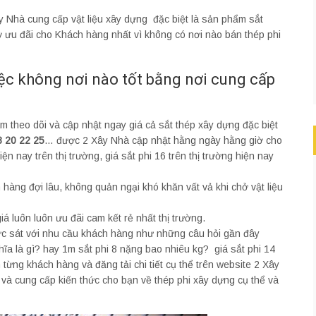
y Nhà cung cấp vật liệu xây dựng đặc biệt là sản phẩm sắt
kỳ ưu đãi cho Khách hàng nhất vì không có nơi nào bán thép phi
ệc không nơi nào tốt bằng nơi cung cấp
m theo dõi và cập nhật ngay giá cả sắt thép xây dựng đặc biệt
8 20 22 25
… được 2 Xây Nhà cập nhật hằng ngày hằng giờ cho
iện nay trên thị trường, giá sắt phi 16 trên thị trường hiện nay
 hàng đợi lâu, không quản ngại khó khăn vất vả khi chở vật liệu
á luôn luôn ưu đãi cam kết rẻ nhất thị trường.
hức sát với nhu cầu khách hàng như những câu hỏi gần đây
hĩa là gì? hay 1m sắt phi 8 nặng bao nhiêu kg? giá sắt phi 14
ừng khách hàng và đăng tải chi tiết cụ thể trên website 2 Xây
và cung cấp kiến thức cho bạn về thép phi xây dựng cụ thể và