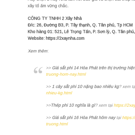
xây tổ ấm vững chắc.
CÔNG TY TNHH 2 Xây Nhà
Đ/c: 26, Đường B3, P. Tây thạnh, Q. Tân phú, Tp HCM
Kho hàng 01: 521, Lê Trọng Tấn, P. Sơn lỳ, Q. Tân ph
Website: https://2xaynha.com
Xem thêm
:
>>
Giá sắt phi 14 Hòa Phát trên thị trường hiệ
truong-hom-nay.html
>>
1 cây sắt phi 10 nặng bao nhiêu kg
? xem t
nhieu-kg.html
>>
Thép phi 10 nghĩa là gì
? xem tại
https://2xa
>>
Giá sắt phi 16 Hòa Phát hôm nay
tại
https:
truong.html