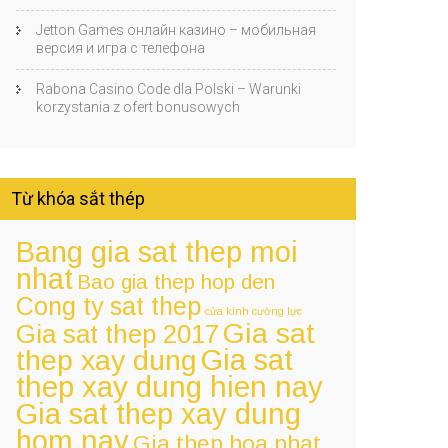
Jetton Games онлайн казино – мобильная
версия и игра с телефона
Rabona Casino Code dla Polski – Warunki
korzystania z ofert bonusowych
Từ khóa sắt thép
Bang gia sat thep moi
nhat
Bao gia thep hop den
Cong ty sat thep
cửa kính cường lực
Gia sat
Gia sat thep 2017
Gia sat
thep xay dung
thep xay dung hien nay
Gia sat thep xay dung
hom nay
Gia thep hoa phat