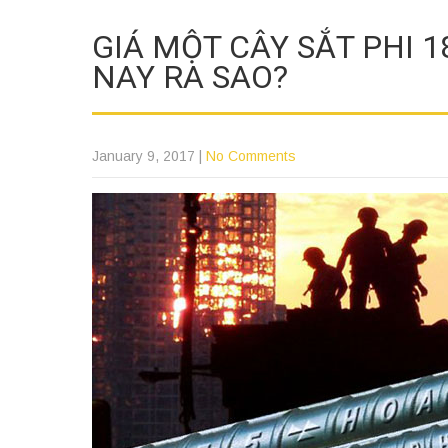
GIÁ MỘT CÂY SẮT PHI 
NAY RA SAO?
January 9, 2017
|
No Comments