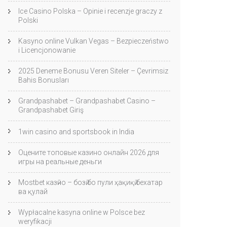
Ice Casino Polska – Opinie i recenzje graczy z
Polski
Kasyno online Vulkan Vegas – Bezpieczeństwo
i Licencjonowanie
2025 Deneme Bonusu Veren Siteler – Çevrimsiz
Bahis Bonusları
Grandpashabet – Grandpashabet Casino –
Grandpashabet Giriş
1win casino and sportsbook in India
Оцените топовые казино онлайн 2026 для
игры на реальные деньги
Mostbet казӣно – бозӣ бо пули ҳақиқӣ бехатар
ва қулай
Wypłacalne kasyna online w Polsce bez
weryfikacji