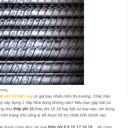
lượng
sắt phi 18 hiện nay
có giá bao nhiêu trên thị trường. Chắc hẳn
 thép xây dựng 2 Xây Nhà đúng không nào? Nếu bạn gặp bất cứ
dựng như
thép phi 10
thép phi 16 18 hay bất cứ loại nào, xin đừng
 trên trang chủ công ty để được hỗ trợ nhiệt tình chính xác.
xây dựng cũng như các loại
thép phi 6 8 10 12 16 18
… để cùng