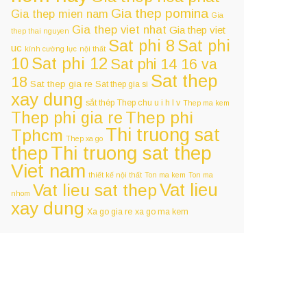
Gia thep pomina
Gia thep mien nam
Gia
Gia thep viet nhat
Gia thep viet
thep thai nguyen
Sat phi 8
Sat phi
uc
kính cường lực
nội thất
Sat phi 12
10
Sat phi 14 16 va
Sat thep
18
Sat thep gia re
Sat thep gia si
xay dung
sắt thép
Thep chu u i h l v
Thep ma kem
Thep phi
Thep phi gia re
Thi truong sat
Tphcm
Thep xa go
Thi truong sat thep
thep
Viet nam
thiết kế nội thất
Ton ma kem
Ton ma
Vat lieu
Vat lieu sat thep
nhom
xay dung
Xa go gia re
xa go ma kem