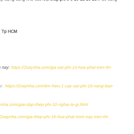
ú, Tp HCM
n nay
:
https://2xaynha.com/gia-sat-phi-14-hoa-phat-tren-thi-
ại:
https://2xaynha.com/tim-hieu-1-cay-sat-phi-10-nang-bao-
ynha.com/giai-dap-thep-phi-10-nghia-la-gi.html
//2xaynha.com/gia-thep-phi-16-hoa-phat-hom-nay-tren-thi-