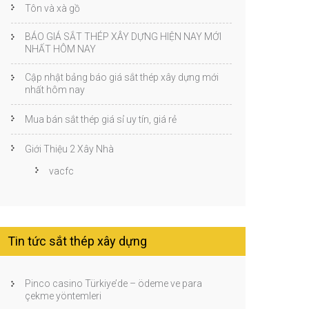
Tôn và xà gồ
BÁO GIÁ SẮT THÉP XÂY DỰNG HIỆN NAY MỚI
NHẤT HÔM NAY
Cập nhật bảng báo giá sắt thép xây dựng mới
nhất hôm nay
Mua bán sắt thép giá sỉ uy tín, giá rẻ
Giới Thiệu 2 Xây Nhà
vacfc
Tin tức sắt thép xây dựng
Pinco casino Türkiye’de – ödeme ve para
çekme yöntemleri