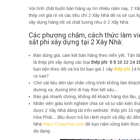
Với tính chất buôn bán hàng uy tín nhiều năm nay, 2 Xâ
thép với giá rẻ và các tiêu chí 2 Xây Nhà đề ra sẽ cực 
xây dựng hàng tốt và chất lượng như ở 2 Xây Nhà:
Các phương chăm, cách thức làm vi
sắt phi xây dựng tại 2 Xây Nhà:
Bán đúng giá, cam kết bán hàng theo niên yết. Tận tâ
là thép phi xây dựng các loại
thép phi 6 8 10 12 14 1
bạn tiện theo dõi và trả lời bạn giá 1 cây
thép
phi
14 h
ra sao?
Chở vật liệu đến tận chân công trình không làm khách
đường xa, đường khó đi hay thời tiết xấu…
Báo giá nhanh chóng, không để khách hàng đợi lâu, gi
Nhân viên giàu kinh nghiệm chia sẻ và tư vấn kiến t
được 2 Xây Nhà đăng tải trên website: thép phi 10 ng
Hòa Phát… đều được trả lời rành mạch và đầy đủ đến t
Nhà
https://2xaynha.com/
để bạn nắm vững kiến thức 
đa dạng.