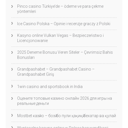
Pinco casino Türkiye’de – ödeme ve para çekme
yöntemleri
Ice Casino Polska – Opinie i recenzje graczy z Polski
Kasyno online Vulkan Vegas – Bezpieczeństwo i
Licencjonowanie
2025 Deneme Bonusu Veren Siteler – Çevrimsiz Bahis
Bonusları
Grandpashabet – Grandpashabet Casino –
Grandpashabet Giriş
1win casino and sportsbook in India
Оцените топовые казино онлайн 2026 для игры на
реальные деньги
Mostbet казӣно – бозӣ бо пули ҳақиқӣ бехатар ва қулай
Wypłacalne kasyna online w Polsce bez weryfikacji