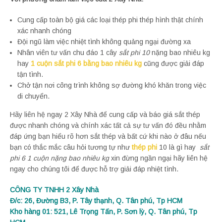
Cung cấp toàn bộ giá các loại thép phi thép hình thật chính
xác nhanh chóng
Đội ngũ làm việc nhiệt tình không quảng ngại đường xa
Nhân viên tư vấn chu đáo 1 cây
sắt phi 10
nặng bao nhiêu kg
hay
1 cuộn sắt phi 6 bằng bao nhiêu kg
cũng được giải đáp
tận tình.
Chở tận nơi công trình không sợ đường khó khăn trong việc
di chuyển.
Hãy liên hệ ngay 2 Xây Nhà để cung cấp và báo giá sắt thép
được nhanh chóng và chính xác tất cả sự tư vấn đó đều nhằm
đáp ứng bạn hiểu rõ hơn sắt thép và bất cứ khi nào ở đâu nếu
bạn có thắc mắc câu hỏi tương tự như
thép phi
10 là gì hay
sắt
phi 6 1 cuộn nặng bao nhiêu kg
xin đừng ngần ngại hãy liên hệ
ngay cho chúng tôi để được hỗ trợ giải đáp nhiệt tình.
CÔNG TY TNHH 2 Xây Nhà
Đ/c: 26, Đường B3, P. Tây thạnh, Q. Tân phú, Tp HCM
Kho hàng 01: 521, Lê Trọng Tấn, P. Sơn lỳ, Q. Tân phú, Tp