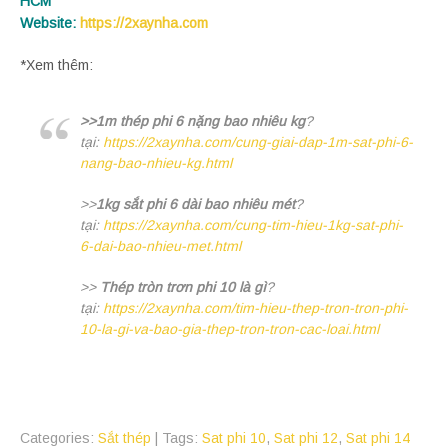
HCM
Website:
https://2xaynha.com
*Xem thêm:
>>1m thép phi 6 nặng bao nhiêu kg
?
tại:
https://2xaynha.com/cung-giai-dap-1m-sat-phi-6-
nang-bao-nhieu-kg.html
>>
1kg sắt phi 6 dài bao nhiêu mét
?
tại:
https://2xaynha.com/cung-tim-hieu-1kg-sat-phi-
6-dai-bao-nhieu-met.html
>>
Thép tròn trơn phi 10 là gì
?
tại:
https://2xaynha.com/tim-hieu-thep-tron-tron-phi-
10-la-gi-va-bao-gia-thep-tron-tron-cac-loai.html
Categories:
Sắt thép
| Tags:
Sat phi 10
,
Sat phi 12
,
Sat phi 14