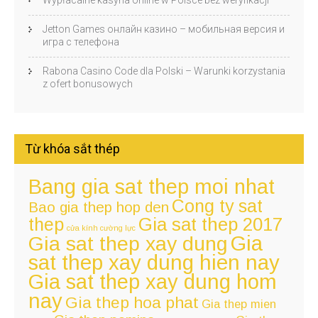
Jetton Games онлайн казино – мобильная версия и
игра с телефона
Rabona Casino Code dla Polski – Warunki korzystania
z ofert bonusowych
Từ khóa sắt thép
Bang gia sat thep moi nhat
Cong ty sat
Bao gia thep hop den
thep
Gia sat thep 2017
cửa kính cường lực
Gia
Gia sat thep xay dung
sat thep xay dung hien nay
Gia sat thep xay dung hom
nay
Gia thep hoa phat
Gia thep mien