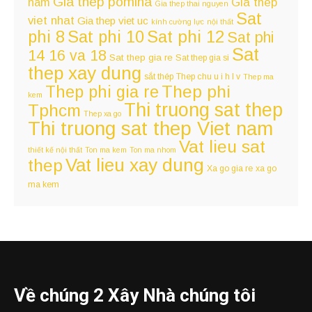
Gia thep pomina
nam
Gia thep
Gia thep thai nguyen
Sat
viet nhat
Gia thep viet uc
kính cường lực
nội thất
Sat phi 12
phi 8
Sat phi 10
Sat phi
Sat
14 16 va 18
Sat thep gia re
Sat thep gia si
thep xay dung
sắt thép
Thep chu u i h l v
Thep ma
Thep phi
Thep phi gia re
kem
Thi truong sat thep
Tphcm
Thep xa go
Thi truong sat thep Viet nam
Vat lieu sat
thiết kế nội thất
Ton ma kem
Ton ma nhom
Vat lieu xay dung
thep
Xa go gia re
xa go
ma kem
Về chúng 2 Xây Nhà chúng tôi