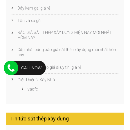
Dây kẽm gai giá rẻ
Tôn và xà gồ
BÁO GIÁ SẮT THÉP XÂY DỰNG HIỆN NAY MỚI NHẤT
HÔM NAY
Cập nhật bảng báo giá sắt thép xây dựng mới nhất hôm
nay
Mua bán sắt thép giá sỉ uy tín, giá rẻ
CALL NOW
Giới Thiệu 2 Xây Nhà
vacfc
Tin tức sắt thép xây dựng