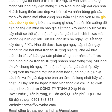
thép phi giá tốt hiện ở trên thị trường, tư vấn sắm tôn xà gồ…
mong vui lòng hãy đến mang 2 Xây Nhà cùng lắp đặt căn nhà
khách hàng thêm tươi đẹp và kiên cố và nhận
bảng giá sắt
thép xây dựng mới nhất
cũng như nắm chắc nguyên tố về
giá
sắt thép xây dựng
bữa nay
mang gì chuyển biến lên xuống để
bạn có thể đặt mua và báo giá sắt thép xây dựng uy tín và tin
cậy nhất có thể cập nhật bảng báo giá nhanh chính xác mà
không để bạn đợi lâu .Xin vui lòng liên hệ ngay với sắt thép
xây dựng 2 Xây Nhà để được báo giá ngay cập nhật ngay
thông tin giá hot nhất trên thị trường hiện tại cho để biết
thêm chi tiết về báo giá sản phẩm cũng như nắm bắt được
tình hình giá cả trên thị trường nhanh nhất trong 24g. Vui lòng
tới với chúng tôi ngay để nhận bảng báo giá sắt thép xây
dựng trên thị trường mới nhất hôm nay cũng như là để biết
câu hỏi và lời giải đáp cho bạn an tâm hài lòng nhất hãy cập
nhật và Hãy liên hệ ngay 2 Xây Nhà theo địa chỉ và số điện
thoại như bên dưới:
CÔNG TY TNHH 2 Xây Nhà
Đ/c: 128/31, Tân hương, P. Tân quý Q. Tân phú, Tp HCM
Số điện thoại: 0901 848 828
Website: https://2xaynha.com
Email công ty: sathepmanhphat@gmail.com