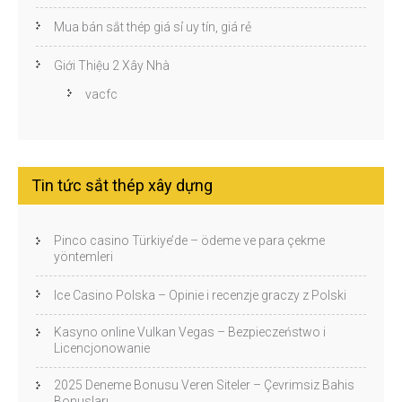
Mua bán sắt thép giá sỉ uy tín, giá rẻ
Giới Thiệu 2 Xây Nhà
vacfc
Tin tức sắt thép xây dựng
Pinco casino Türkiye’de – ödeme ve para çekme
yöntemleri
Ice Casino Polska – Opinie i recenzje graczy z Polski
Kasyno online Vulkan Vegas – Bezpieczeństwo i
Licencjonowanie
2025 Deneme Bonusu Veren Siteler – Çevrimsiz Bahis
Bonusları