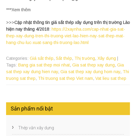
***Xem thêm
>>>
Cập nhật thông tin giá sắt thép xây dựng trên thị trường Lào
hiện nay tháng 4/2018
:
https://2xaynha.com/cap-nhat-gia-sat-
thep-xay-dung-tren-thi-truong-viet-lao-hien-nay-sat-thep-mat-
hang-chu-luc-xuat-sang-thi-truong-lao.html
Categories:
Giá sắt thép
,
Sắt thép
,
Thị trường
,
Xây dựng
|
Tags:
Bang gia sat thep moi nhat
,
Gia sat thep xay dung
,
Gia
sat thep xay dung hien nay
,
Gia sat thep xay dung hom nay
,
Thi
truong sat thep
,
Thi truong sat thep Viet nam
,
Vat lieu sat thep
Sản phẩm nổi bật
Thép vằn xây dựng