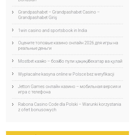
Grandpashabet – Grandpashabet Casino –
Grandpashabet Giriş
1win casino and sportsbook in India
Оцените топовые казино онлайн 2026 для игры на
реальные деньги
Mostbet казӣно – бозӣ бо пули ҳақиқӣ бехатар ва қулай
Wypłacalne kasyna online w Polsce bez weryfikacji
Jetton Games онлайн казино – мобильная версия и
игра с телефона
Rabona Casino Code dla Polski – Warunki korzystania
z ofert bonusowych