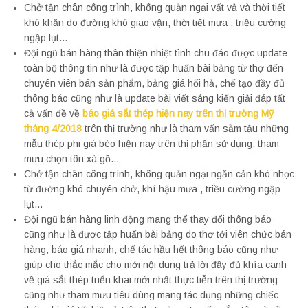
Chở tận chân công trình, không quản ngại vất vả và thời tiết
khó khăn do đường khó giao vận, thời tiết mưa , triều cường
ngập lụt…
Đội ngũ bán hàng thân thiện nhiệt tình chu đáo được update
toàn bộ thông tin như là được tập huấn bài bảng từ thợ đến
chuyên viên bán sản phẩm, bảng giá hối hả, chế tạo đầy đủ
thông báo cũng như là update bài viết sáng kiến giải đáp tất
cả vấn đề về
báo giá sắt thép hiện nay trên thị trường Mỹ
tháng 4/2018
trên thị trường như là tham vấn sắm tậu những
mẫu thép phi giá bèo hiện nay trên thị phần sử dụng, tham
mưu chọn tôn xà gồ…
Chở tận chân công trình, không quản ngại ngăn cản khó nhọc
từ đường khó chuyên chở, khí hậu mưa , triều cường ngập
lụt…
Đội ngũ bán hàng linh động mang thể thay đổi thông báo
cũng như là được tập huấn bài bảng do thợ tới viên chức bán
hàng, báo giá nhanh, chế tác hầu hết thông báo cũng như
giúp cho thắc mắc cho mới nội dung trả lời đầy đủ khía canh
về giá sắt thép triển khai mới nhất thực tiễn trên thị trường
cũng như tham mưu tiêu dùng mang tác dụng những chiếc