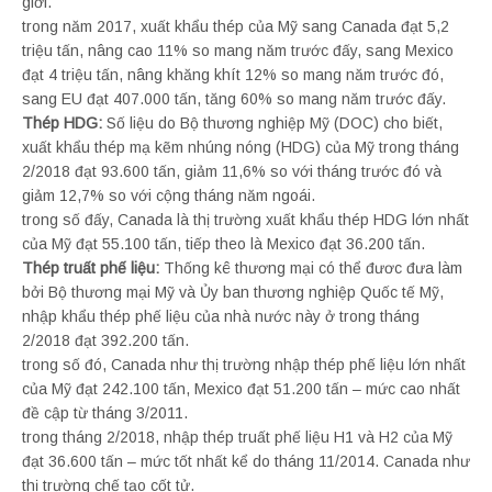
giới.
trong năm 2017, xuất khẩu thép của Mỹ sang Canada đạt 5,2
triệu tấn, nâng cao 11% so mang năm trước đấy, sang Mexico
đạt 4 triệu tấn, nâng khăng khít 12% so mang năm trước đó,
sang EU đạt 407.000 tấn, tăng 60% so mang năm trước đấy.
Thép HDG:
Số liệu do Bộ thương nghiệp Mỹ (DOC) cho biết,
xuất khẩu thép mạ kẽm nhúng nóng (HDG) của Mỹ trong tháng
2/2018 đạt 93.600 tấn, giảm 11,6% so với tháng trước đó và
giảm 12,7% so với cộng tháng năm ngoái.
trong số đấy, Canada là thị trường xuất khẩu thép HDG lớn nhất
của Mỹ đạt 55.100 tấn, tiếp theo là Mexico đạt 36.200 tấn.
Thép truất phế liệu:
Thống kê thương mại có thể đươc đưa làm
bởi Bộ thương mại Mỹ và Ủy ban thương nghiệp Quốc tế Mỹ,
nhập khẩu thép phế liệu của nhà nước này ở trong tháng
2/2018 đạt 392.200 tấn.
trong số đó, Canada như thị trường nhập thép phế liệu lớn nhất
của Mỹ đạt 242.100 tấn, Mexico đạt 51.200 tấn – mức cao nhất
đề cập từ tháng 3/2011.
trong tháng 2/2018, nhập thép truất phế liệu H1 và H2 của Mỹ
đạt 36.600 tấn – mức tốt nhất kể do tháng 11/2014. Canada như
thị trường chế tạo cốt tử.