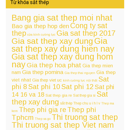
Từ khóa sắt thép
Bang gia sat thep moi nhat
Cong ty sat
Bao gia thep hop den
thep
Gia sat thep 2017
cửa kính cường lực
Gia
Gia sat thep xay dung
sat thep xay dung hien nay
Gia sat thep xay dung hom
nay
Gia thep hoa phat
Gia thep mien
Gia thep pomina
nam
Gia thep
Gia thep thai nguyen
Sat
viet nhat
Gia thep viet uc
kính cường lực
nội thất
Sat phi 12
phi 8
Sat phi 10
Sat phi
Sat
14 16 va 18
Sat thep gia re
Sat thep gia si
thep xay dung
sắt thép
Thep chu u i h l v
Thep ma
Thep phi
Thep phi gia re
kem
Thi truong sat thep
Tphcm
Thep xa go
Thi truong sat thep Viet nam