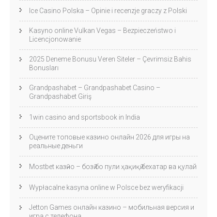
Ice Casino Polska – Opinie i recenzje graczy z Polski
Kasyno online Vulkan Vegas – Bezpieczeństwo i
Licencjonowanie
2025 Deneme Bonusu Veren Siteler – Çevrimsiz Bahis
Bonusları
Grandpashabet – Grandpashabet Casino –
Grandpashabet Giriş
1win casino and sportsbook in India
Оцените топовые казино онлайн 2026 для игры на
реальные деньги
Mostbet казӣно – бозӣ бо пули ҳақиқӣ бехатар ва қулай
Wypłacalne kasyna online w Polsce bez weryfikacji
Jetton Games онлайн казино – мобильная версия и
игра с телефона