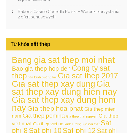
Rabona Casino Code dla Polski – Warunki korzystania
z ofert bonusowych
Từ khóa sắt thép
Bang gia sat thep moi nhat
Cong ty sat
Bao gia thep hop den
thep
Gia sat thep 2017
cửa kính cường lực
Gia
Gia sat thep xay dung
sat thep xay dung hien nay
Gia sat thep xay dung hom
nay
Gia thep hoa phat
Gia thep mien
Gia thep pomina
nam
Gia thep
Gia thep thai nguyen
Sat
viet nhat
Gia thep viet uc
kính cường lực
nội thất
Sat phi 12
phi 8
Sat phi 10
Sat phi