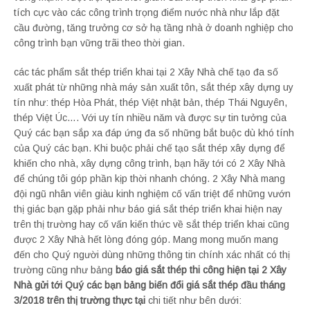
tích cực vào các công trình trọng điểm nước nhà như lắp đặt
cầu đường, tăng trưởng cơ sở hạ tầng nhà ở doanh nghiệp cho
công trình bạn vững trãi theo thời gian.
các tác phẩm sắt thép triển khai tại 2 Xây Nhà chế tạo đa số
xuất phát từ những nhà máy sản xuất tôn, sắt thép xây dựng uy
tín như: thép Hòa Phát, thép Việt nhật bản, thép Thái Nguyên,
thép Việt Úc…. Với uy tín nhiều năm và được sự tin tưởng của
Quý các bạn sắp xa đáp ứng đa số những bắt buộc dù khó tính
của Quý các bạn. Khi buộc phải chế tạo sắt thép xây dựng để
khiến cho nhà, xây dựng công trình, bạn hãy tới có 2 Xây Nhà
để chúng tôi góp phần kịp thời nhanh chóng. 2 Xây Nhà mang
đội ngũ nhân viên giàu kinh nghiệm cố vấn triệt để những vướn
thị giác bạn gặp phải như báo giá sắt thép triển khai hiện nay
trên thị trường hay cố vấn kiến thức về sắt thép triển khai cũng
được 2 Xây Nhà hết lòng đóng góp. Mang mong muốn mang
đến cho Quý người dùng những thông tin chính xác nhất có thị
trường cũng như bảng
báo giá sắt thép thi công hiện tại 2 Xây
Nhà gửi tới Quý các bạn bảng biến đổi giá sắt thép đầu tháng
3/2018 trên thị trường thực tại
chi tiết như bên dưới: