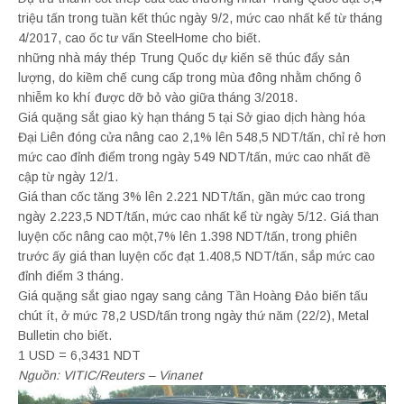
triệu tấn trong tuần kết thúc ngày 9/2, mức cao nhất kể từ tháng
4/2017, cao ốc tư vấn SteelHome cho biết.
những nhà máy thép Trung Quốc dự kiến sẽ thúc đẩy sản
lượng, do kiềm chế cung cấp trong mùa đông nhằm chống ô
nhiễm ko khí được dỡ bỏ vào giữa tháng 3/2018.
Giá quặng sắt giao kỳ hạn tháng 5 tại Sở giao dịch hàng hóa
Đại Liên đóng cửa nâng cao 2,1% lên 548,5 NDT/tấn, chỉ rẻ hơn
mức cao đỉnh điểm trong ngày 549 NDT/tấn, mức cao nhất đề
cập từ ngày 12/1.
Giá than cốc tăng 3% lên 2.221 NDT/tấn, gần mức cao trong
ngày 2.223,5 NDT/tấn, mức cao nhất kể từ ngày 5/12. Giá than
luyện cốc nâng cao một,7% lên 1.398 NDT/tấn, trong phiên
trước ấy giá than luyện cốc đạt 1.408,5 NDT/tấn, sắp mức cao
đỉnh điểm 3 tháng.
Giá quặng sắt giao ngay sang cảng Tần Hoàng Đảo biến tấu
chút ít, ở mức 78,2 USD/tấn trong ngày thứ năm (22/2), Metal
Bulletin cho biết.
1 USD = 6,3431 NDT
Nguồn: VITIC/Reuters – Vinanet