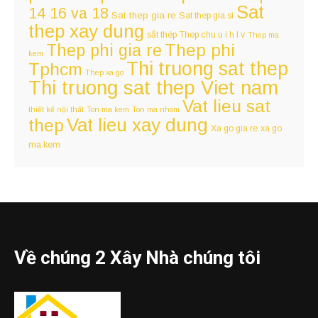
Sat
14 16 va 18
Sat thep gia re
Sat thep gia si
thep xay dung
sắt thép
Thep chu u i h l v
Thep ma
Thep phi
Thep phi gia re
kem
Thi truong sat thep
Tphcm
Thep xa go
Thi truong sat thep Viet nam
Vat lieu sat
thiết kế nội thất
Ton ma kem
Ton ma nhom
Vat lieu xay dung
thep
Xa go gia re
xa go
ma kem
Về chúng 2 Xây Nhà chúng tôi