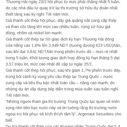
Thượng Hải ngày 23/2 hồi phục từ mức phải chăng nhất 5 tuần,
do các nhà đầu tư quay trở lại thị trường sở hữu dự đoán nhất
thiết tăng sau kỳ nghỉ Tết năm mới.
Giá thanh cốt thép hồi phục, đẩy giá quặng sắt cung cấp thép
và than cốc tăng lên mức cao nhiều tuần, cùng sở hữu giá
đồng, nhôm và nickel lớn mạnh.
Giá thanh cốt thép tại Sở giao dịch kỳ hạn Thượng Hải đóng
cửa nâng cao 1,8% lên 3.949 NDT (tương đương 623 USD)/tấn,
sau khi đạt 3.841 NDT/tấn trong phiên trước đó – mức rẻ nhất
trong 5 tuần. Khối lượng giao dịch hợp đồng kỳ hạn tháng 5 đạt
3,57 triệu lot, mức cao nhất đề cập từ ngày 25/1.
Giá thanh cốt thép hồi phục, sau khi giảm 1,7% phiên trước đấy,
trong bối cảnh kỳ vọng yêu cầu thép tại Trung Quốc – nước
cung cấp và tiêu thụ bậc nhất toàn cầu – nâng cao mạnh, do
những dự án xây dựng tiếp diễn trong mùa xuân sau tuần nghỉ
Tết năm mới.
“Những người tham gia thị trường Trung Quốc lạc quan về triển
vọng nền tiền bạc nước này và tin tưởng rằng thị trường nước
ngoại trừ hồi phục sẽ kích thích tâm lý”, Argonaut Securities cho
biết.
Dự trữ thanh cốt thép của các thương nhân Trung Quốc đạt 5,4