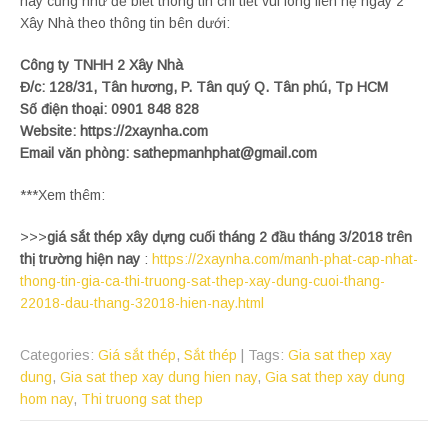
nay cũng như để biết thông tin chi tiết vui lòng liên hệ ngay 2
Xây Nhà theo thông tin bên dưới:
Công ty TNHH 2 Xây Nhà
Đ/c: 128/31, Tân hương, P. Tân quý Q. Tân phú, Tp HCM
Số điện thoại: 0901 848 828
Website: https://2xaynha.com
Email văn phòng: sathepmanhphat@gmail.com
***Xem thêm:
>>>
giá sắt thép xây dựng cuối tháng 2 đầu tháng 3/2018 trên
thị trường hiện nay
:
https://2xaynha.com/manh-phat-cap-nhat-
thong-tin-gia-ca-thi-truong-sat-thep-xay-dung-cuoi-thang-
22018-dau-thang-32018-hien-nay.html
Categories:
Giá sắt thép
,
Sắt thép
| Tags:
Gia sat thep xay
dung
,
Gia sat thep xay dung hien nay
,
Gia sat thep xay dung
hom nay
,
Thi truong sat thep