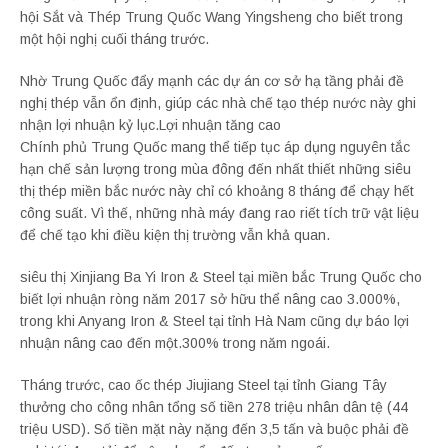
hội Sắt và Thép Trung Quốc Wang Yingsheng cho biết trong
một hội nghị cuối tháng trước.
Nhờ Trung Quốc đẩy mạnh các dự án cơ sở hạ tầng phải đề
nghị thép vẫn ổn định, giúp các nhà chế tạo thép nước này ghi
nhận lợi nhuận kỷ lục.Lợi nhuận tăng cao
Chính phủ Trung Quốc mang thể tiếp tục áp dụng nguyên tắc
hạn chế sản lượng trong mùa đông đến nhất thiết những siêu
thị thép miền bắc nước này chỉ có khoảng 8 tháng để chạy hết
công suất. Vì thế, những nhà máy đang rao riết tích trữ vật liệu
để chế tạo khi điều kiện thị trường vẫn khả quan.
siêu thị Xinjiang Ba Yi Iron & Steel tại miền bắc Trung Quốc cho
biết lợi nhuận ròng năm 2017 sở hữu thể nâng cao 3.000%,
trong khi Anyang Iron & Steel tại tỉnh Hà Nam cũng dự báo lợi
nhuận nâng cao đến một.300% trong năm ngoái.
Tháng trước, cao ốc thép Jiujiang Steel tại tỉnh Giang Tây
thưởng cho công nhân tổng số tiền 278 triệu nhân dân tệ (44
triệu USD). Số tiền mặt này nặng đến 3,5 tấn và buộc phải đề