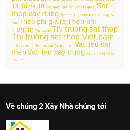
Sat
14 16 va 18
Sat thep gia re
Sat thep gia si
thep xay dung
sắt thép
Thep chu u i h l v
Thep ma
Thep phi
Thep phi gia re
kem
Thi truong sat thep
Tphcm
Thep xa go
Thi truong sat thep Viet nam
Vat lieu sat
thiết kế nội thất
Ton ma kem
Ton ma nhom
Vat lieu xay dung
thep
Xa go gia re
xa go
ma kem
Về chúng 2 Xây Nhà chúng tôi