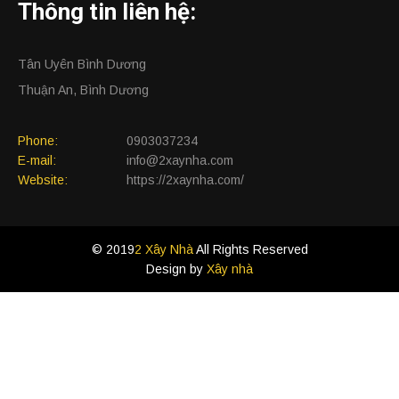
Thông tin liên hệ:
Tân Uyên Bình Dương
Thuận An, Bình Dương
Phone:
0903037234
E-mail:
info@2xaynha.com
Website:
https://2xaynha.com/
© 2019
2 Xây Nhà
All Rights Reserved
Design by
Xây nhà