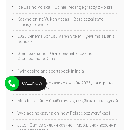
Ice Casino Polska – Opinie i recenzje graczy z Polski
Kasyno online Vulkan Vegas – Bezpieczeństwo i
Licencjonowanie
2025 Deneme Bonusu Veren Siteler – Çevrimsiz Bahis
Bonusları
Grandpashabet – Grandpashabet Casino –
Grandpashabet Giriş
1win casino and sportsbook in India
Оцените топовые казино онлайн 2026 для игры на
CALL NOW
реальные деньги
Mostbet казӣно – бозӣ бо пули ҳақиқӣ бехатар ва қулай
Wypłacalne kasyna online w Polsce bez weryfikacji
Jetton Games онлайн казино – мобильная версия и