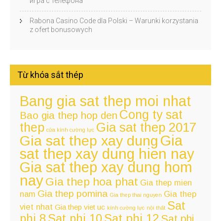
игра с телефона
Rabona Casino Code dla Polski – Warunki korzystania
z ofert bonusowych
Từ khóa sắt thép
Bang gia sat thep moi nhat
Cong ty sat
Bao gia thep hop den
thep
Gia sat thep 2017
cửa kính cường lực
Gia
Gia sat thep xay dung
sat thep xay dung hien nay
Gia sat thep xay dung hom
nay
Gia thep hoa phat
Gia thep mien
Gia thep pomina
nam
Gia thep
Gia thep thai nguyen
Sat
viet nhat
Gia thep viet uc
kính cường lực
nội thất
Sat phi 12
phi 8
Sat phi 10
Sat phi