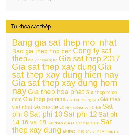
Từ khóa sắt thép
Bang gia sat thep moi nhat
Cong ty sat
Bao gia thep hop den
thep
Gia sat thep 2017
cửa kính cường lực
Gia
Gia sat thep xay dung
sat thep xay dung hien nay
Gia sat thep xay dung hom
nay
Gia thep hoa phat
Gia thep mien
Gia thep pomina
nam
Gia thep
Gia thep thai nguyen
Sat
viet nhat
Gia thep viet uc
kính cường lực
nội thất
Sat phi 12
phi 8
Sat phi 10
Sat phi
Sat
14 16 va 18
Sat thep gia re
Sat thep gia si
thep xay dung
sắt thép
Thep chu u i h l v
Thep ma