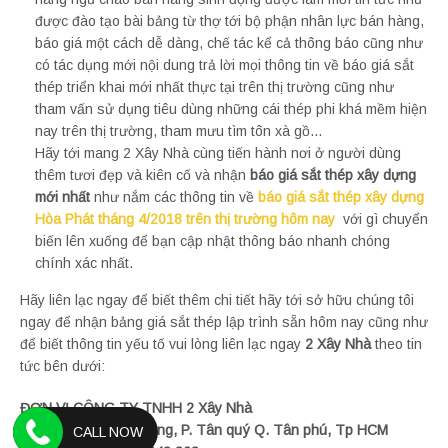
được đào tạo bài bảng từ thợ tới bộ phận nhân lực bán hàng,
báo giá một cách dễ dàng, chế tác kể cả thông báo cũng như
có tác dụng mới nội dung trả lời mọi thông tin về báo giá sắt
thép triển khai mới nhất thực tại trên thị trường cũng như
tham vấn sử dụng tiêu dùng những cái thép phi khá mềm hiện
nay trên thị trường, tham mưu tìm tôn xà gồ…
Hãy tới mang 2 Xây Nhà cùng tiến hành nơi ở người dùng
thêm tươi đẹp và kiên cố và nhận
báo giá sắt thép xây dựng
mới nhất
như nắm các thông tin về
báo giá sắt thép xây dựng
Hòa Phát tháng 4/2018 trên thị trường hôm nay
với gì chuyển
biến lên xuống để bạn cập nhật thông báo nhanh chóng
chính xác nhất.
Hãy liên lạc ngay để biết thêm chi tiết hãy tới sở hữu chúng tôi
ngay để nhận bảng giá sắt thép lập trình sẵn hôm nay cũng như
để biết thông tin yếu tố vui lòng liên lạc ngay
2 Xây Nhà
theo tin
tức bên dưới:
ĐƠN VỊ CÔNG TY TNHH 2 Xây Nhà
Đ/c: 128/31, Tân hương, P. Tân quý Q. Tân phú, Tp HCM
CALL NOW