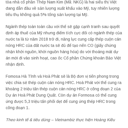
tòa nhà cổ phần Thép Nam Kim (Mã: NKG) là hai siêu thị Việt
đang dẫn đầu về sản lượng xuất khẩu vào Mỹ, tuy nhiên lượng
tiêu thụ không quá 5% tổng sản lượng tại Mỹ.
Ngành thép toàn toàn cầu với thể sẽ gặp cạnh tranh sau quyết
định áp thuế của Mỹ nhưng điểm tích cực đối có ngành thép của
nước ta là từ năm 2018 trở đi, năng lực cung cấp thép cuộn cán
nóng HRC của đất nước ta sẽ đủ để tạo nên CO (giấy chứng
nhận khởi nguồn, khởi nguồn hàng hóa) do với thoáng mát dự
án mới đi vào sinh hoạt, cao ốc Cổ phần Chứng khoán Bảo Việt
nhận định.
Fomosa Hà Tĩnh và Hoà Phát sẽ là Bộ đơn vị tiên phong trong
việc chia sẻ thép cuộn cán nóng HRC. Hoà Phát với thể cung ra
khoảng 2 triệu tấn thép cuộn cán nóng HRC ở công đoạn 2 của
Dự án Hoà Phát Dung Quất. Còn dự án Formosa có thể cung
ứng được 5,3 triệu tấn phôi dẹt để cung ứng thép HRC trong
công đoạn 1.
Theo kinh tế & tiêu dùng – Vietnambiz thực hiện Hoàng Kiều