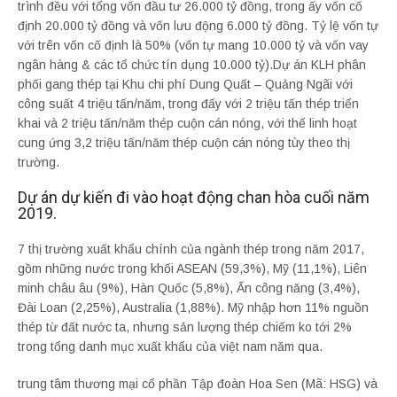
trình đều với tổng vốn đầu tư 26.000 tỷ đồng, trong ấy vốn cố
định 20.000 tỷ đồng và vốn lưu động 6.000 tỷ đồng. Tỷ lệ vốn tự
với trên vốn cố định là 50% (vốn tự mang 10.000 tỷ và vốn vay
ngân hàng & các tổ chức tín dụng 10.000 tỷ).Dự án KLH phân
phối gang thép tại Khu chi phí Dung Quất – Quảng Ngãi với
công suất 4 triệu tấn/năm, trong đấy với 2 triệu tấn thép triển
khai và 2 triệu tấn/năm thép cuộn cán nóng, với thể linh hoạt
cung ứng 3,2 triệu tấn/năm thép cuộn cán nóng tùy theo thị
trường.
Dự án dự kiến đi vào hoạt động chan hòa cuối năm
2019.
7 thị trường xuất khẩu chính của ngành thép trong năm 2017,
gồm những nước trong khối ASEAN (59,3%), Mỹ (11,1%), Liên
minh châu âu (9%), Hàn Quốc (5,8%), Ấn công năng (3,4%),
Đài Loan (2,25%), Australia (1,88%). Mỹ nhập hơn 11% nguồn
thép từ đất nước ta, nhưng sản lượng thép chiếm ko tới 2%
trong tổng danh mục xuất khẩu của việt nam năm qua.
trung tâm thương mại cổ phần Tập đoàn Hoa Sen (Mã: HSG) và