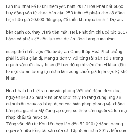
Lần thứ nhất kể từ khi niêm yết, năm 2017 Hoà Phát bắt buộc
huy động vốn từ chào bán gần 253 triệu cổ phiếu cho cổ đông
hiện hữu giá 20.000 đồng/cp, để triển khai quá trình 2 Dự án.
bên cạnh đó, thay vì trả tiền mặt, Hoà Phát tìm chia cổ tức 2017
bằng cổ phiếu để dồn lực cho dự án, ông Long cung ứng.
mang thể nhắc việc đầu tư dự án Gang thép Hoà Phát chẳng
phải là điều giản dị. Mang 1 đơn vị với tổng tài sản số 1 trong
ngành vẫn nên loay hoay để huy động thì việc đơn vị khác đầu
tư một dự án tương tự nhằm làm xong chuỗi giá trị là cực kỳ khó
khăn.
Hoà Phát cho biết ví như văn phòng Việt chủ động được loại
nguyên liệu sở hữu xuất phát khởi thủy rõ ràng cung ứng sẽ
giảm thiểu nguy cơ bị áp dụng các biện pháp phòng vệ, chống
bán phá giá như Mỹ đang áp dụng có thép cán nguội và tôn mạ
nhập khẩu từ nước ta.
Tổng vốn đầu tư Khu liên hợp lên đến 52.000 tỷ đồng, ngang
ngửa sở hữu tổng tài sản của cả Tập đoàn năm 2017. Mỗi quá