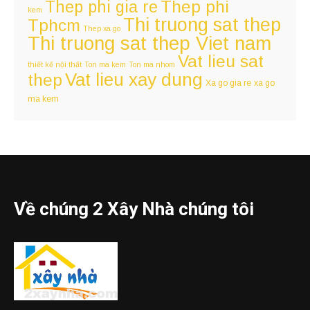
Thep phi
Thep phi gia re
kem
Thi truong sat thep
Tphcm
Thep xa go
Thi truong sat thep Viet nam
Vat lieu sat
thiết kế nội thất
Ton ma kem
Ton ma nhom
Vat lieu xay dung
thep
Xa go gia re
xa go
ma kem
Về chúng 2 Xây Nhà chúng tôi