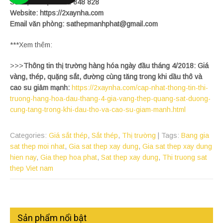
Số điện thoại: 0901 848 828
Website: https://2xaynha.com
Email văn phòng: sathepmanhphat@gmail.com
***Xem thêm:
>>>
Thông tin thị trường hàng hóa ngày đầu tháng 4/2018: Giá
vàng, thép, quặng sắt, đường cùng tăng trong khi dầu thô và
cao su giảm mạnh:
https://2xaynha.com/cap-nhat-thong-tin-thi-
truong-hang-hoa-dau-thang-4-gia-vang-thep-quang-sat-duong-
cung-tang-trong-khi-dau-tho-va-cao-su-giam-manh.html
Categories:
Giá sắt thép
,
Sắt thép
,
Thị trường
| Tags:
Bang gia
sat thep moi nhat
,
Gia sat thep xay dung
,
Gia sat thep xay dung
hien nay
,
Gia thep hoa phat
,
Sat thep xay dung
,
Thi truong sat
thep Viet nam
Sản phẩm nổi bật