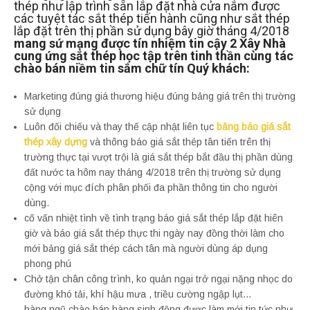
thép như lập trình sẵn lắp đặt nhà cửa nắm được
các tuyệt tác sắt thép tiến hành cũng như sắt thép
lắp đặt trên thị phần sử dụng bây giờ tháng 4/2018
mang sứ mạng được tín nhiệm tin cậy 2 Xây Nhà
cung ứng sắt thép học tập trên tinh thần cùng tác
chào bán niềm tin sắm chữ tín Quý khách:
Marketing đúng giá thương hiệu đúng bảng giá trên thị trường
sử dụng
Luôn đối chiếu và thay thế cập nhật liên tục
bảng báo giá sắt
thép xây dựng
và thông báo giá sắt thép tân tiến trên thị
trường thực tại vượt trội là giá sắt thép bắt đầu thị phần dùng
đất nước ta hôm nay tháng 4/2018 trên thị trường sử dụng
cộng với mục đích phân phối đa phần thông tin cho người
dùng.
cố vấn nhiệt tình về tình trạng báo giá sắt thép lắp đặt hiên
giờ và báo giá sắt thép thực thi ngày nay đồng thời làm cho
mới bảng giá sắt thép cách tân mà người dùng áp dụng
phong phú
Chở tận chân công trình, ko quản ngại trở ngại nặng nhọc do
đường khó tải, khí hậu mưa , triều cường ngập lụt…
hàng ngũ chào bán hàng sinh động được làm mới tin tức như