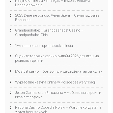
Kasyno online Vulkan Vegas – Bezpieczeństwo i
Licencjonowanie
2025 Deneme Bonusu Veren Siteler – Çevrimsiz Bahis
Bonusları
Grandpashabet – Grandpashabet Casino –
Grandpashabet Giriş
1win casino and sportsbook in India
Оцените топовые казино онлайн 2026 для игры на
реальные деньги
Mostbet казӣно – бозӣ бо пули ҳақиқӣ бехатар ва қулай
Wypłacalne kasyna online w Polsce bez weryfikacji
Jetton Games онлайн казино – мобильная версия и
игра с телефона
Rabona Casino Code dla Polski – Warunki korzystania
z ofert bonusowych