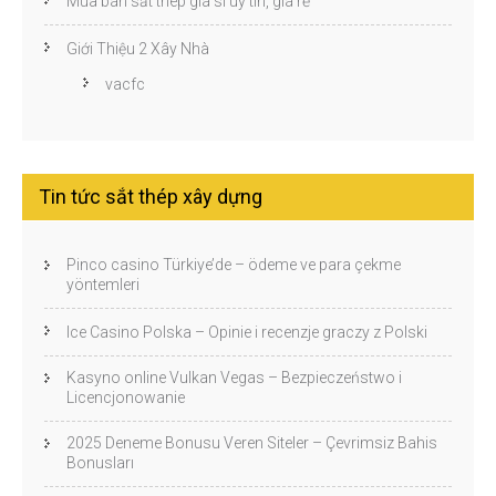
Mua bán sắt thép giá sỉ uy tín, giá rẻ
Giới Thiệu 2 Xây Nhà
vacfc
Tin tức sắt thép xây dựng
Pinco casino Türkiye’de – ödeme ve para çekme
yöntemleri
Ice Casino Polska – Opinie i recenzje graczy z Polski
Kasyno online Vulkan Vegas – Bezpieczeństwo i
Licencjonowanie
2025 Deneme Bonusu Veren Siteler – Çevrimsiz Bahis
Bonusları