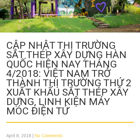
CẬP NHẬT THỊ TRƯỜNG
SẮT THÉP XÂY DỰNG HÀN
QUỐC HIỆN NAY THÁNG
4/2018: VIỆT NAM TRỞ
THÀNH THỊ TRƯỜNG THỨ 2
XUẤT KHẨU SẮT THÉP XÂY
DỰNG, LINH KIỆN MÁY
MÓC ĐIỆN TỬ
April 8, 2018
|
No Comments