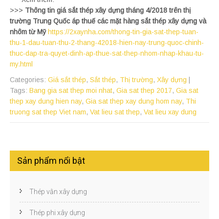
>>>
Thông tin giá sắt thép xây dựng tháng 4/2018 trên thị
trường Trung Quốc áp thuế các mặt hàng sắt thép xây dựng và
nhôm từ Mỹ
https://2xaynha.com/thong-tin-gia-sat-thep-tuan-
thu-1-dau-tuan-thu-2-thang-42018-hien-nay-trung-quoc-chinh-
thuc-dap-tra-quyet-dinh-ap-thue-sat-thep-nhom-nhap-khau-tu-
my.html
Categories:
Giá sắt thép
,
Sắt thép
,
Thị trường
,
Xây dựng
|
Tags:
Bang gia sat thep moi nhat
,
Gia sat thep 2017
,
Gia sat
thep xay dung hien nay
,
Gia sat thep xay dung hom nay
,
Thi
truong sat thep Viet nam
,
Vat lieu sat thep
,
Vat lieu xay dung
Sản phẩm nổi bật
Thép vằn xây dựng
Thép phi xây dựng