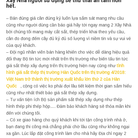
Xây Nhà người sử dụng sẽ thư thái an tâm hơn
hết.
– Bán đúng giá cân đúng ký luôn lựa sắm sát mang nhu cầu
cũng như người dùng cần báo giá hãy tới ngay mang 2 Xây Nhà
bởi chúng tôi mang máy cắt sắt, thép triển khai theo yêu cầu,
cân đo đong đếm cây đủ ký đủ số lượng vì niềm tin và sự vui vẻ
của quý khách.
– Đội ngũ nhân viên bán hàng khiến cho việc dễ dàng hiệu quả
đổi thay Bộ tin tức mới nhất trên thị trường như biến tấu tin tức
giá sắt thép xây dựng trên thị trường hiện nay cũng như
tình
hình giá sắt thép thị trường Hàn Quốc trên thị trường 4/2018:
Việt Nam trở thành thị trường xuất khẩu lớn thứ 2 của Hàn
Quốc
, cộng có việc ko phải đợi lâu tiết kiệm thời gian sắm hiểu
cũng như nhất thiết báo giá sắt thép xây dựng.
– Tư vấn tiện ích Bộ sản phẩm sắt thép xây dựng như thép
hình thép phi thép hộp…. Đảm bảo khách hàng sẽ thỏa mãn khi
đến với chúng tôi.
– Có xe giao hàng cho quý khách khi tới tận công trình nhà ở,
bạn đang thi công mà chẳng phải chờ lâu cũng như không ngại
xa gần. Lúc lắp đặt công trình làm cho nhà hãy Địa chỉ ngay 2