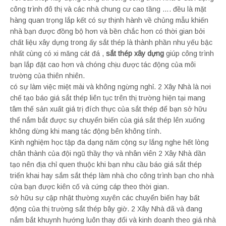
công trình đô thị và các nhà chung cư cao tầng …. đều là mặt
hàng quan trọng lắp kết có sự thịnh hành về chủng mẫu khiến
nhà bạn được đồng bộ hơn và bền chắc hơn có thời gian bởi
chất liệu xây dựng trong ấy sắt thép là thành phần nhu yếu bậc
nhất cùng có xi măng cát đá ,
sắt thép xây dựng
giúp công trình
bạn lắp đặt cao hơn và chóng chịu được tác động của môi
trường của thiên nhiên.
có sự làm việc miệt mài và không ngừng nghỉ. 2 Xây Nhà là nơi
chế tạo báo giá sắt thép liên tục trên thị trường hiện tại mang
tâm thế sản xuất giá trị đích thực của sắt thép để bạn sở hữu
thể nắm bắt được sự chuyển biến của giá sắt thép lên xuống
không dừng khi mang tác động bên không tính.
Kinh nghiệm học tập đa dạng năm cộng sự lắng nghe hết lòng
chân thành của đội ngũ thầy thợ và nhân viên 2 Xây Nhà dần
tạo nên địa chỉ quen thuộc khi bạn nhu cầu báo giá sắt thép
triển khai hay sắm sắt thép làm nhà cho công trình bạn cho nhà
cửa bạn được kiên cố và cứng cáp theo thời gian.
sở hữu sự cập nhật thường xuyên các chuyển biến hay bất
động của thị trường sắt thép bây giờ. 2 Xây Nhà đã và đang
nắm bắt khuynh hướng luôn thay đổi và kinh doanh theo giá nhà