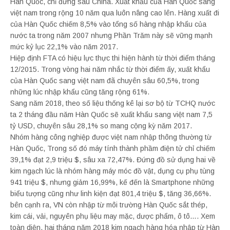
Hàn Quốc, chỉ đứng sau China. Xuất khẩu của Hàn Quốc sang
việt nam trong rộng 10 năm qua luôn nâng cao lên. Hàng xuất đi
của Hàn Quốc chiếm 8,5% vào tổng số hàng nhập khẩu của
nước ta trong năm 2007 nhưng Phần Trăm này sẽ vững mạnh
mức kỷ lục 22,1% vào năm 2017.
Hiệp định FTA có hiệu lực thực thi hiện hành từ thời điểm tháng
12/2015. Trong vòng hai năm nhắc từ thời điểm ấy, xuất khẩu
của Hàn Quốc sang việt nam đã chuyên sâu 60,5%, trong
những lúc nhập khẩu cũng tăng rộng 61%.
Sang năm 2018, theo số liệu thống kê lại sơ bộ từ TCHQ nước
ta 2 tháng đầu năm Hàn Quốc sẽ xuất khẩu sang việt nam 7,5
tỷ USD, chuyên sâu 28,1% so mang cộng kỳ năm 2017.
Nhóm hàng công nghiệp được việt nam nhập thông thường từ
Hàn Quốc, Trong số đó máy tính thành phầm điện tử chỉ chiếm
39,1% đạt 2,9 triệu $, sâu xa 72,47%. Đứng đồ sử dụng hai về
kim ngạch lúc là nhóm hàng máy móc đồ vật, dụng cụ phụ tùng
941 triệu $, nhưng giảm 16,99%, kế đến là Smartphone những
biểu tượng cũng như linh kiện đạt 801,4 triệu $, tăng 36,66%.
bên cạnh ra, VN còn nhập từ môi trường Hàn Quốc sắt thép,
kim cái, vải, nguyên phụ liệu may mặc, dược phẩm, ô tô…. Xem
toàn diện, hai tháng năm 2018 kim ngạch hàng hóa nhập từ Hàn