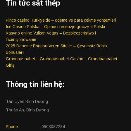
Tin tức sắt thép
Pinco casino Türkiye’de – ödeme ve para çekme yöntemleri
Ice Casino Polska – Opinie i recenzje graczy z Polski
Kasyno online Vulkan Vegas – Bezpieczeństwo i
Licencjonowanie
2025 Deneme Bonusu Veren Siteler – Çevrimsiz Bahis
Bonusları
Grandpashabet – Grandpashabet Casino – Grandpashabet
Giriş
Thông tin liên hệ:
Tân Uyên Bình Dương
Thuận An, Bình Dương
Phone:
0903037234