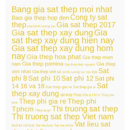
Bang gia sat thep moi nhat
Cong ty sat
Bao gia thep hop den
thep
Gia sat thep 2017
cửa kính cường lực
Gia
Gia sat thep xay dung
sat thep xay dung hien nay
Gia sat thep xay dung hom
nay
Gia thep hoa phat
Gia thep mien
Gia thep pomina
nam
Gia thep
Gia thep thai nguyen
Sat
viet nhat
Gia thep viet uc
kính cường lực
nội thất
Sat phi 12
phi 8
Sat phi 10
Sat phi
Sat
14 16 va 18
Sat thep gia re
Sat thep gia si
thep xay dung
sắt thép
Thep chu u i h l v
Thep ma
Thep phi
Thep phi gia re
kem
Thi truong sat thep
Tphcm
Thep xa go
Thi truong sat thep Viet nam
Vat lieu sat
thiết kế nội thất
Ton ma kem
Ton ma nhom