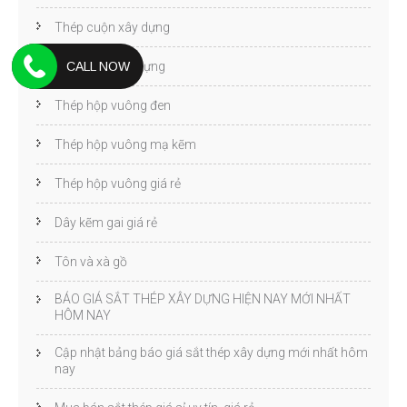
Thép cuộn xây dựng
Thép hình xây dựng
CALL NOW
Thép hộp vuông đen
Thép hộp vuông mạ kẽm
Thép hộp vuông giá rẻ
Dây kẽm gai giá rẻ
Tôn và xà gồ
BÁO GIÁ SẮT THÉP XÂY DỰNG HIỆN NAY MỚI NHẤT
HÔM NAY
Cập nhật bảng báo giá sắt thép xây dựng mới nhất hôm
nay