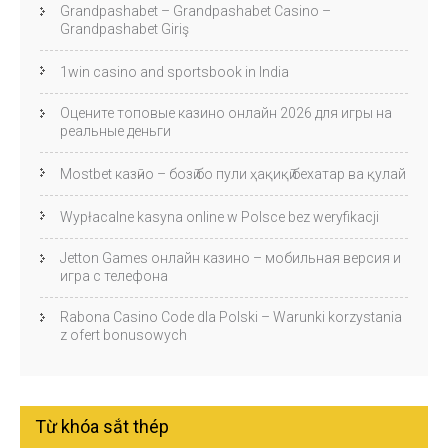
Grandpashabet – Grandpashabet Casino –
Grandpashabet Giriş
1win casino and sportsbook in India
Оцените топовые казино онлайн 2026 для игры на
реальные деньги
Mostbet казӣно – бозӣ бо пули ҳақиқӣ бехатар ва қулай
Wypłacalne kasyna online w Polsce bez weryfikacji
Jetton Games онлайн казино – мобильная версия и
игра с телефона
Rabona Casino Code dla Polski – Warunki korzystania
z ofert bonusowych
Từ khóa sắt thép