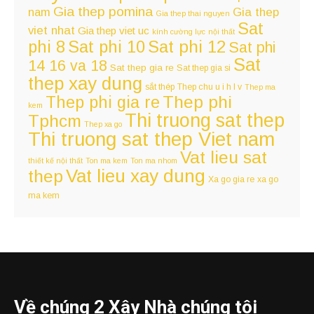
Gia thep pomina
nam
Gia thep
Gia thep thai nguyen
Sat
viet nhat
Gia thep viet uc
kính cường lực
nội thất
Sat phi 12
phi 8
Sat phi 10
Sat phi
Sat
14 16 va 18
Sat thep gia re
Sat thep gia si
thep xay dung
sắt thép
Thep chu u i h l v
Thep ma
Thep phi
Thep phi gia re
kem
Thi truong sat thep
Tphcm
Thep xa go
Thi truong sat thep Viet nam
Vat lieu sat
thiết kế nội thất
Ton ma kem
Ton ma nhom
Vat lieu xay dung
thep
Xa go gia re
xa go
ma kem
Về chúng 2 Xây Nhà chúng tôi