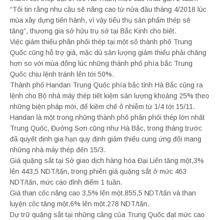
“Tôi tin rằng nhu cầu sẽ nâng cao từ nửa đầu tháng 4/2018 lúc
mùa xây dựng tiến hành, vì vậy tiêu thụ sản phẩm thép sẽ
tăng”, thương gia sở hữu trụ sở tại Bắc Kinh cho biết.
Việc giảm thiểu phân phối thép tại một số thành phố Trung
Quốc cũng hỗ trợ giá, mặc dù sản lượng giảm thiểu phải chăng
hơn so với mùa đông lúc những thành phố phía bắc Trung
Quốc chịu lệnh tránh lên tới 50%.
Thành phố Handan Trung Quốc phía bắc tỉnh Hà Bắc cũng ra
lệnh cho Bộ nhà máy thép tiết kiệm sản lượng khoảng 25% theo
những biện pháp mới, để kiềm chế ô nhiễm từ 1/4 tới 15/11.
Handan là một trong những thành phố phân phối thép lớn nhất
Trung Quốc, Đưởng Sơn cũng như Hà Bắc, trong tháng trước
đã quyết định gia hạn quy định giảm thiểu cung ứng đối mang
những nhà máy thép đến 15/3.
Giá quặng sắt tại Sở giao dịch hàng hóa Đại Liên tăng một,3%
lên 443,5 NDT/tấn, trong phiên giá quặng sắt ở mức 463
NDT/tấn, mức cao đỉnh điểm 1 tuần.
Giá than cốc nâng cao 3,5% lên một.855,5 NDT/tấn và than
luyện cốc tăng một,6% lên một.278 NDT/tấn.
Dự trữ quặng sắt tại những cảng của Trung Quốc đạt mức cao