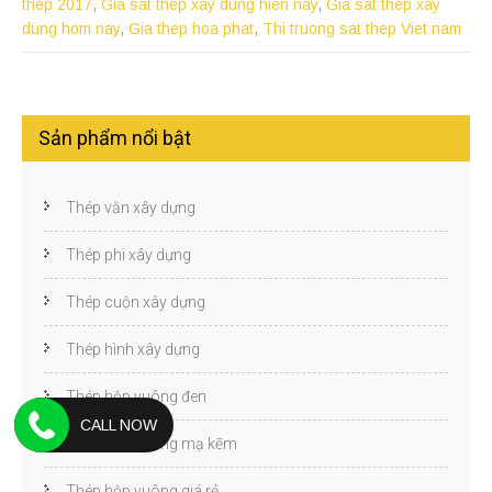
thep 2017
,
Gia sat thep xay dung hien nay
,
Gia sat thep xay
dung hom nay
,
Gia thep hoa phat
,
Thi truong sat thep Viet nam
Sản phẩm nổi bật
Thép vằn xây dựng
Thép phi xây dựng
Thép cuộn xây dựng
Thép hình xây dựng
Thép hộp vuông đen
CALL NOW
Thép hộp vuông mạ kẽm
Thép hộp vuông giá rẻ