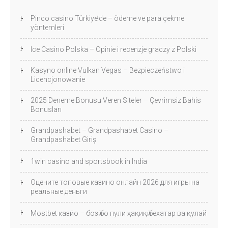
Pinco casino Türkiye’de – ödeme ve para çekme
yöntemleri
Ice Casino Polska – Opinie i recenzje graczy z Polski
Kasyno online Vulkan Vegas – Bezpieczeństwo i
Licencjonowanie
2025 Deneme Bonusu Veren Siteler – Çevrimsiz Bahis
Bonusları
Grandpashabet – Grandpashabet Casino –
Grandpashabet Giriş
1win casino and sportsbook in India
Оцените топовые казино онлайн 2026 для игры на
реальные деньги
Mostbet казӣно – бозӣ бо пули ҳақиқӣ бехатар ва қулай