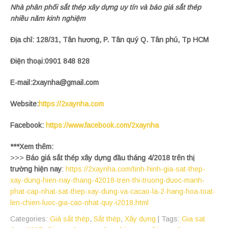
Nhà phân phối sắt thép xây dựng uy tín và báo giá sắt thép
nhiều năm kinh nghiệm
Địa chỉ: 128/31, Tân hương, P. Tân quý Q. Tân phú, Tp HCM
Điện thoại:0901 848 828
E-mail:2xaynha@gmail.com
Website:
https://2xaynha.com
Facebook:
https://www.facebook.com/2xaynha
***Xem thêm:
>>>
Báo giá sắt thép xây dựng đầu tháng 4/2018 trên thị
trường hiện nay
:
https://2xaynha.com/tinh-hinh-gia-sat-thep-
xay-dung-hien-nay-thang-42018-tren-thi-truong-duoc-manh-
phat-cap-nhat-sat-thep-xay-dung-va-cacao-la-2-hang-hoa-toat-
len-chien-luoc-gia-cao-nhat-quy-i2018.html
Categories:
Giá sắt thép
,
Sắt thép
,
Xây dựng
| Tags:
Gia sat