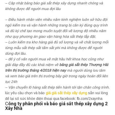
– Câp nhật bảng báo giá sắt thép xây dựng nhanh chóng và
không được để người mua đợi lâu
– Điều hành nhân viên nhiều năm kinh nghiệm luôn sở hữu đội
ngũ kiểm tra và vận hành những trang bị cân ký đúng quy trình
và đủ ký chế tạo mong muốn tuyệt đối về lượng độ nhiều năm
như quy phương án giao vận hàng hóa sắt thép lắp đặt.
– Luôn kiểm tra kho hàng giá đủ số lượng và về chất lượng mỗi
từng mẫu sắt thép sắt tấm sắt phi mà không được để người
dùng đợi lâu.
– đế ý cố vấn người mua về mặt hầu hết khoa học cũng như
giải đáp đầy đủ các khái niệm về
bảng giá sắt thép Thượng Hải
trên thị trường tháng 4/2018 hiện nay
mà người dùng lưu tâm
và xem báo giá trên thị trường bây giờ trong ngày hoán đổi liên
tục 24h
– Vận chuyển lô hàng sắt thép tiến hành tới tận chân công trình.
lúc yêu cầu chọn và báo
giá giá sắt thép xây dựng
sẵn vui lòng
để lại số sức khỏe điện thoại qua facebook: fb.com/2xaynha
C
ông ty phân phối và báo giá sắt thép xây dựng 2
Xây Nhà