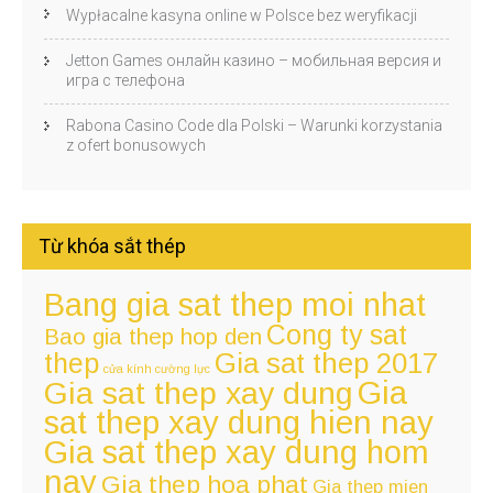
Wypłacalne kasyna online w Polsce bez weryfikacji
Jetton Games онлайн казино – мобильная версия и
игра с телефона
Rabona Casino Code dla Polski – Warunki korzystania
z ofert bonusowych
Từ khóa sắt thép
Bang gia sat thep moi nhat
Cong ty sat
Bao gia thep hop den
thep
Gia sat thep 2017
cửa kính cường lực
Gia
Gia sat thep xay dung
sat thep xay dung hien nay
Gia sat thep xay dung hom
nay
Gia thep hoa phat
Gia thep mien