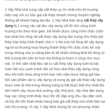
2 Xây Nhà nhà cung cấp sắt thép uy tín nhất trên thị trường
hiện nay với sự báo giá sắt thép nhanh chong chuyên nghiệp
không để khách hàng đợi lâu. 2 Xây Nhà biết rằng
sắt thép xây
dựng
là 1 trong các vật liệu xây dựng cốt lõi cho công trình
trường trồn theo thời gian. Để khiến được công trình chắc chắn
bạn phải hơi rộng rãi sắt thép xây dựng đặc trưng như thép phi
thép hộp thép hình thanh chữ U V khi trộn bê tông để xây dựng
người ta thường mua nhưng thanh thép Phi chắc chắc kè vào
trong những vữa xi măng bền bỉ để khiến những khối bê tông có
thể trường tồn bền bĩ hơn mà không bị hoen rỉ cũng như mục
nát. Vì thế sắm chất liệu vật tư sắt thép xây dựng luôn là bài
toán hết sức cạnh tranh đối sở hữu nhà thầu xây dựng cũng
như khi triển khai công trình bạn nên nắm được bảng giá hầu
hết sản phẩm vật tư xây dựng và trong ấy giá sắt thép xây dựng
được xem là một trong những trang bị bắt buộc biết thứ nhất khi
tiến hành xây chứa nhà xưởng, xây nhà phố, xây nhà dân dụng
hay các công trình khác mọc lên để đáp ứng nhu cầu dân sinh,
xã hội đề nên tham khảo bảng báo giá sắt thép mới nhất hiện tại
trên thị trường. Vì vậy 2 Xây Nhà chúng tôi với phương chăm