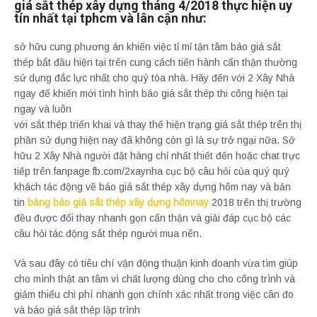
giá sắt thép xây dựng tháng 4/2018 thực hiện uy
tín nhất tại tphcm và lân cận như:
sở hữu cung phương án khiến việc tỉ mỉ tận tâm báo giá sắt
thép bắt đầu hiện tại trên cung cách tiến hành cẩn thận thường
sử dụng đắc lực nhất cho quý tòa nhà. Hãy đến với 2 Xây Nhà
ngay để khiến mới tình hình báo giá sắt thép thi công hiện tại
ngay và luôn
với sắt thép triển khai và thay thế hiện trạng giá sắt thép trên thị
phần sử dụng hiện nay đã không còn gì là sự trở ngại nữa. Sở
hữu 2 Xây Nhà người đặt hàng chỉ nhất thiết đến hoặc chat trực
tiếp trên fanpage fb.com/2xaynha cục bộ câu hỏi của quý quý
khách tác động về báo giá sắt thép xây dựng hôm nay và bản
tin
bảng báo giá sắt thép xây dựng hômnay
2018 trên thị trường
đều được đổi thay nhanh gọn cẩn thận và giải đáp cục bộ các
câu hỏi tác động sắt thép người mua nên.
Và sau đây có tiêu chí vận động thuận kinh doanh vừa tìm giúp
cho mình thật an tâm vì chất lượng dùng cho cho công trình và
giảm thiểu chi phí nhanh gọn chính xác nhất trong việc cân đo
và báo giá sắt thép lập trình