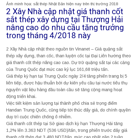
Ảnh minh họa: sắt thép Nhật Bản hiện nay trên thị trường 2018
2 Xây Nhà cập nhật giá thanh cốt
sắt thép xây dựng tại Thượng Hải
nâng cao do nhu cầu tăng trưởng
trong tháng 4/2018 này
2 Xây Nhà cập nhật theo nguồn tin Vinanet – Giá quặng sắt
thép xây dựng, than cốc, than luyện cốc tại Đại Liên hướng theo
giá thanh cốt thép nâng cao cao. Dự trữ quặng sắt tại các cảng
của Trung Quốc đạt mức cao kỷ lục 161,68 triệu tấn.
Giá thép kỳ hạn tại Trung Quốc ngày 2/4 tăng phiên trang bị 5
liên tiếp, được hậu thuẫn bởi dự kiến yêu cầu tại nước tiêu thụ
nguyên vật liệu hàng đầu toàn cầu sẽ tăng cộng mang hoạt
động triển khai.
Việc tiết kiệm sản lượng tại thành phố chia sẻ trọng điểm
Handan Trung Quốc, cũng tiếp tới thúc đẩy giá, do chính quyền
duy trì cuộc chiến chống ô nhiễm.
Giá thanh cốt thép tại Sở giao dịch kỳ hạn Thượng Hải tăng
1,2% lên 3.363 NDT (536 USD)/tấn, trong phiên trước đấy giá
thanh cốt thép đạt 3.480 NDT/tấn, mức cao nhất gần 2 tuần.