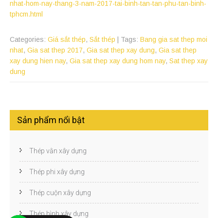
nhat-hom-nay-thang-3-nam-2017-tai-binh-tan-tan-phu-tan-binh-
tphcm.html
Categories:
Giá sắt thép
,
Sắt thép
| Tags:
Bang gia sat thep moi
nhat
,
Gia sat thep 2017
,
Gia sat thep xay dung
,
Gia sat thep
xay dung hien nay
,
Gia sat thep xay dung hom nay
,
Sat thep xay
dung
Sản phẩm nổi bật
Thép vằn xây dựng
Thép phi xây dựng
Thép cuộn xây dựng
Thép hình xây dựng