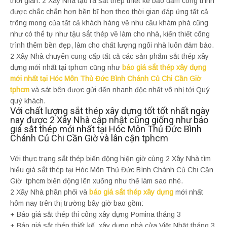
thời gian. 2 Xây Nhà tạo ra sắt thép thiết kế bảo đảm công trình
được chắc chắn hơn bền bĩ hơn theo thời gian đáp ứng tất cả
trông mong của tất cả khách hàng về nhu cầu khám phá cũng
như có thể tự như tậu sắt thép về làm cho nhà, kiến thiết công
trình thêm bền đẹp, làm cho chất lượng ngôi nhà luôn đảm bảo.
2 Xây Nhà chuyên cung cấp tất cả các sản phẩm sắt thép xây
dựng mới nhất tại tphcm cũng như
báo giá sắt thép xây dựng
mới nhất tại Hóc Môn Thủ Đức Bình Chánh Củ Chi Cần Giờ
tphcm
và sát bên được gửi đến nhanh độc nhất vô nhị tới Quý
quý khách.
Với chất lượng sắt thép xây dựng tốt tốt nhất ngày
nay được 2 Xây Nhà cập nhật cũng giống như báo
giá sắt thép mới nhất tại Hóc Môn Thủ Đức Bình
Chánh Củ Chi Cần Giờ và lân cận tphcm
Với thực trạng sắt thép biến động hiện giờ cùng 2 Xây Nhà tìm
hiểu giá sắt thép tại Hóc Môn Thủ Đức Bình Chánh Củ Chi Cần
Giờ tphcm biến động lên xuống như thế làm sao nhé.
2 Xây Nhà phân phối và
báo giá sắt thép xây dựng
mới nhất
hôm nay trên thị trường bây giờ bao gồm:
+ Báo giá sắt thép thi công xây dựng Pomina tháng 3
+ Báo giá sắt thép thiết kế xây dựng nhà cửa Việt Nhật tháng 3