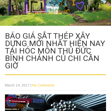
BÁO GIÁ SẮT THÉP XÂY
DỰNG MỚI NHẤT HIỆN NAY
TẠI HÓC MÔN THỦ ĐỨC
BÌNH CHÁNH CỦ CHI CẦN
GIỜ
March 14, 2017
|
No Comments