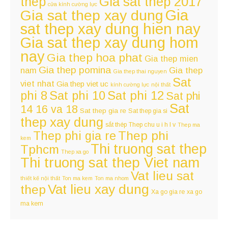
thep
Gia sat thep 2017
cửa kính cường lực
Gia
Gia sat thep xay dung
sat thep xay dung hien nay
Gia sat thep xay dung hom
nay
Gia thep hoa phat
Gia thep mien
Gia thep pomina
nam
Gia thep
Gia thep thai nguyen
Sat
viet nhat
Gia thep viet uc
kính cường lực
nội thất
Sat phi 12
phi 8
Sat phi 10
Sat phi
Sat
14 16 va 18
Sat thep gia re
Sat thep gia si
thep xay dung
sắt thép
Thep chu u i h l v
Thep ma
Thep phi
Thep phi gia re
kem
Thi truong sat thep
Tphcm
Thep xa go
Thi truong sat thep Viet nam
Vat lieu sat
thiết kế nội thất
Ton ma kem
Ton ma nhom
Vat lieu xay dung
thep
Xa go gia re
xa go
ma kem