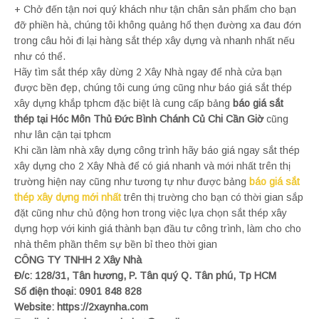
+ Chở đến tận nơi quý khách như tận chân sản phẩm cho bạn
đỡ phiền hà, chúng tôi không quảng hổ thẹn đường xa đau đớn
trong câu hỏi đi lại hàng sắt thép xây dựng và nhanh nhất nếu
như có thể.
Hãy tìm sắt thép xây dừng 2 Xây Nhà ngay để nhà cửa bạn
được bền đẹp, chúng tôi cung ứng cũng như báo giá sắt thép
xây dựng khắp tphcm đặc biệt là cung cấp bảng
báo giá sắt
thép tại Hóc Môn Thủ Đức Bình Chánh Củ Chi Cần Giờ
cũng
như lân cận tại tphcm
Khi cần làm nhà xây dựng công trình hãy báo giá ngay sắt thép
xây dựng cho 2 Xây Nhà để có giá nhanh và mới nhất trên thị
trường hiện nay cũng như tương tự như được bảng
báo giá sắt
thép xây dựng mới nhất
trên thị trường cho bạn có thời gian sắp
đặt cũng như chủ động hơn trong việc lựa chọn sắt thép xây
dựng hợp với kinh giá thành bạn đầu tư công trình, làm cho cho
nhà thêm phần thêm sự bền bỉ theo thời gian
CÔNG TY TNHH 2 Xây Nhà
Đ/c: 128/31, Tân hương, P. Tân quý Q. Tân phú, Tp HCM
Số điện thoại: 0901 848 828
Website: https://2xaynha.com