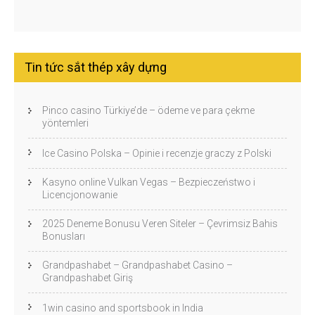
Tin tức sắt thép xây dựng
Pinco casino Türkiye’de – ödeme ve para çekme
yöntemleri
Ice Casino Polska – Opinie i recenzje graczy z Polski
Kasyno online Vulkan Vegas – Bezpieczeństwo i
Licencjonowanie
2025 Deneme Bonusu Veren Siteler – Çevrimsiz Bahis
Bonusları
Grandpashabet – Grandpashabet Casino –
Grandpashabet Giriş
1win casino and sportsbook in India