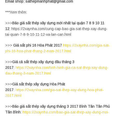
Email shop: sathepmanhphat@gmail.com
***Xem thêm:
>>>
Báo giá sắt thép xây dựng mới nhất tại quận 7 8 9 10 11
12
: https://2xaynha.com/cung-cap-bao-gia-sat-thep-xay-dung-
tai-quan-7-8-9-10-11-12-va-lan-can.html
>>>
Giá sắt phi 16 Hòa Phát 2017
https://2xaynha.com/gia-sat-
phi-16-hoa-phat-thang-2-nam-2017.html
>>>
Giá cả sắt thép xây dựng đầu tháng 3
2017
:
https://2xaynha.com/tinh-hinh-gia-ca-sat-thep-xay-dung-
dau-thang-3-nam-2017.html
>>>
Giá sắt thép xây dựng Hòa Phát
2017
:
https://2xaynha.com/gia-sat-thep-xay-dung-hoa-phat-
2017.html
>>>
Báo giá sắt thép xây dựng tháng 3 2017 Bình Tân Tân Phú
Tân Bình
:
https://2xaynha.com/bao-gia-sat-thep-xay-dung-moi-