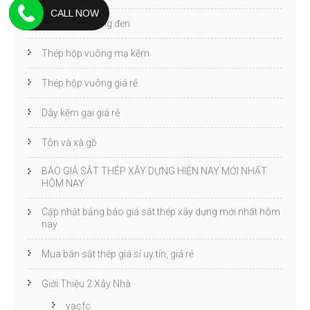
CALL NOW
Thép hộp vuông đen
Thép hộp vuông mạ kẽm
Thép hộp vuông giá rẻ
Dây kẽm gai giá rẻ
Tôn và xà gồ
BÁO GIÁ SẮT THÉP XÂY DỰNG HIỆN NAY MỚI NHẤT
HÔM NAY
Cập nhật bảng báo giá sắt thép xây dựng mới nhất hôm
nay
Mua bán sắt thép giá sỉ uy tín, giá rẻ
Giới Thiệu 2 Xây Nhà
vacfc