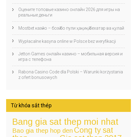
Оцените топовые казино онлайн 2026 для игры на
реальные деньги
Mostbet казӣно – бозӣ бо пули ҳақиқӣ бехатар ва қулай
Wypłacalne kasyna online w Polsce bez weryfikacji
Jetton Games онлайн казино – мобильная версия и
игра с телефона
Rabona Casino Code dla Polski – Warunki korzystania
z ofert bonusowych
Từ khóa sắt thép
Bang gia sat thep moi nhat
Cong ty sat
Bao gia thep hop den