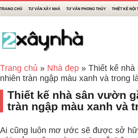
TRANG CHỦ
TƯ VẤN XÂY NHÀ
TƯ VẤN PHONG THỦY
THIẾT KẾ NỘI
Trang chủ
»
Nhà đẹp
»
Thiết kế nhà 
nhiên tràn ngập màu xanh và trong l
Thiết kế nhà sân vườn g
tràn ngập màu xanh và t
Ai cũng luôn mơ ước sẽ được sở hữ