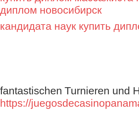
диплом новосибирск
кандидата наук
купить дип
fantastischen Turnieren und 
https://juegosdecasinopanam