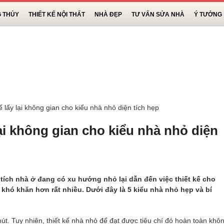
G THỦY
THIẾT KẾ NỘI THẤT
NHÀ ĐẸP
TƯ VẤN SỬA NHÀ
Ý TƯỞNG
kế lấy lại không gian cho kiểu nhà nhỏ diện tích hẹp
 lại không gian cho kiểu nhà nhỏ diện
 tích nhà ở đang có xu hướng nhỏ lại dẫn đến việc thiết kế cho
 khó khăn hơn rất nhiều. Dưới đây là 5 kiểu nhà nhỏ hẹp và bí
út. Tuy nhiên, thiết kế nhà nhỏ để đạt được tiêu chí đó hoàn toàn khô