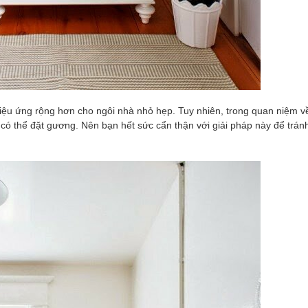
iệu ứng rộng hơn cho ngôi nhà nhỏ hẹp. Tuy nhiên, trong quan niệm v
 có thể đặt gương. Nên bạn hết sức cẩn thận với giải pháp này để trán