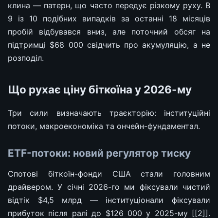
клина — патерн, що часто передує різкому руху. В
9 із 10 подібних випадків за останні 18 місяців
пробій відбувався вниз, але поточний обсяг на
підтримці $68 000 свідчить про акумуляцію, а не
розподіл.
Що рухає ціну біткоїна у 2026-му
Три сили визначають траєкторію: інституційні
потоки, макроекономіка та ончейн-фундаментал.
ETF-потоки: новий регулятор тиску
Спотові біткоїн-фонди США стали головним
драйвером. У січні 2026-го ми фіксували чистий
відтік $4,5 млрд — інституціонали фіксували
прибуток після ралі до $126 000 у 2025-му [[2]].