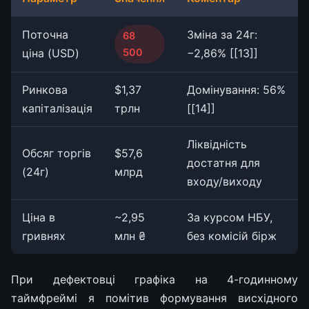
Поточна
Зміна за 24г:
68
ціна (USD)
500
−2,86% [[13]]
Ринкова
$1,37
Домінування: 56%
капіталізація
трлн
[[14]]
Ліквідність
Обсяг торгів
$57,6
достатня для
(24г)
млрд
входу/виходу
Ціна в
~2,95
За курсом НБУ,
гривнях
млн ₴
без комісій бірж
При дефектовці графіка на 4-годинному
таймфреймі я помітив формування висхідного