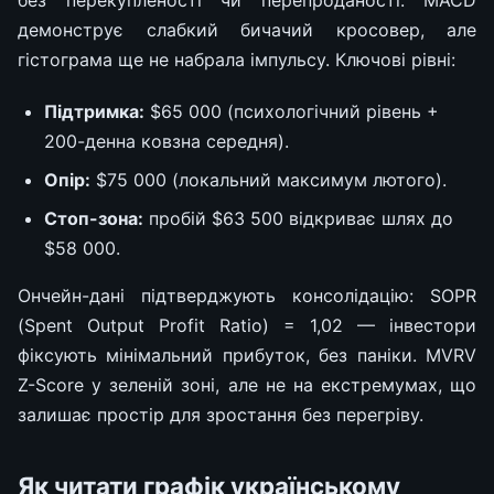
демонструє слабкий бичачий кросовер, але
гістограма ще не набрала імпульсу. Ключові рівні:
Підтримка:
$65 000 (психологічний рівень +
200-денна ковзна середня).
Опір:
$75 000 (локальний максимум лютого).
Стоп-зона:
пробій $63 500 відкриває шлях до
$58 000.
Ончейн-дані підтверджують консолідацію: SOPR
(Spent Output Profit Ratio) = 1,02 — інвестори
фіксують мінімальний прибуток, без паніки. MVRV
Z-Score у зеленій зоні, але не на екстремумах, що
залишає простір для зростання без перегріву.
Як читати графік українському