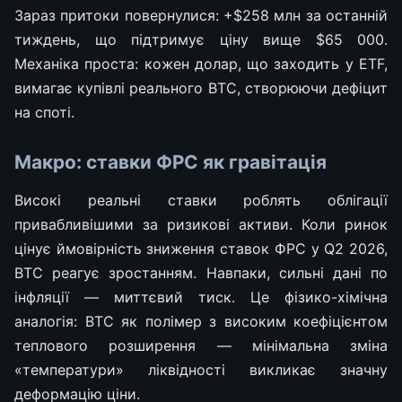
Зараз притоки повернулися: +$258 млн за останній
тиждень, що підтримує ціну вище $65 000.
Механіка проста: кожен долар, що заходить у ETF,
вимагає купівлі реального BTC, створюючи дефіцит
на споті.
Макро: ставки ФРС як гравітація
Високі реальні ставки роблять облігації
привабливішими за ризикові активи. Коли ринок
цінує ймовірність зниження ставок ФРС у Q2 2026,
BTC реагує зростанням. Навпаки, сильні дані по
інфляції — миттєвий тиск. Це фізико-хімічна
аналогія: BTC як полімер з високим коефіцієнтом
теплового розширення — мінімальна зміна
«температури» ліквідності викликає значну
деформацію ціни.