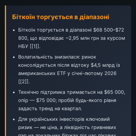
Біткоїн торгується в діапазоні
Біткоїн торгується в діапазоні $68 500–$72
800, що відповідає ~2,95 млн грн за курсом
НБУ [[1]].
Волатильність знизилася: ринок
консолідується після відтоку $4,5 млрд із
американських ETF у січні-лютому 2026
[[2]].
Технічно підтримка тримається на $65 000,
опір — $75 000; пробій будь-якого рівня
задасть тренд на квартал.
Для українських інвесторів ключовий
ризик — не ціна, а ліквідність гривневих
пар на локальних біржах під час пікових