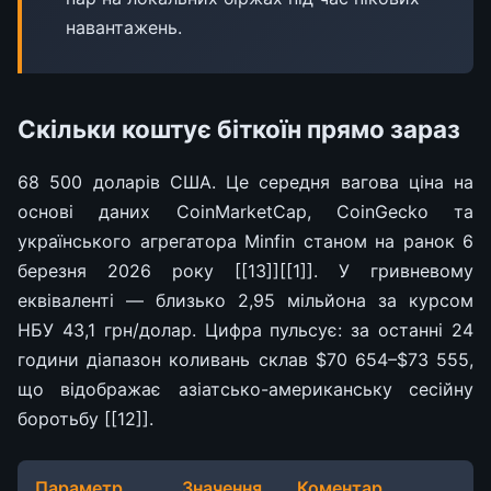
навантажень.
Скільки коштує біткоїн прямо зараз
68 500 доларів США. Це середня вагова ціна на
основі даних CoinMarketCap, CoinGecko та
українського агрегатора Minfin станом на ранок 6
березня 2026 року [[13]][[1]]. У гривневому
еквіваленті — близько 2,95 мільйона за курсом
НБУ 43,1 грн/долар. Цифра пульсує: за останні 24
години діапазон коливань склав $70 654–$73 555,
що відображає азіатсько-американську сесійну
боротьбу [[12]].
Параметр
Значення
Коментар