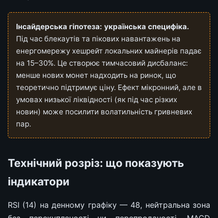
Інсайдерська гіпотеза: українська специфіка.
Під час блекаутів та пікових навантажень на
енергомережу хешрейт локальних майнерів падає
на 15–30%. Це створює тимчасовий дисбаланс:
менше нових монет надходить на ринок, що
теоретично підтримує ціну. Ефект мікронний, але в
умовах низької ліквідності (як під час різких
новин) може посилити волатильність гривневих
пар.
Технічний розріз: що показують
індикатори
RSI (14) на денному графіку — 48, нейтральна зона
без перекупленості чи перепроданості. MACD